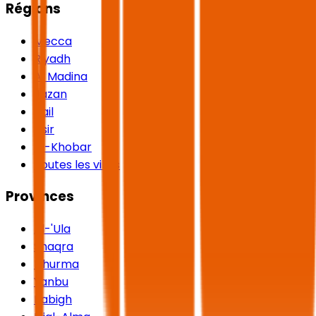
Régions
Mecca
Riyadh
Al Madina
Jazan
Hail
Asir
Al-Khobar
Toutes les villes
Provinces
Al-'Ula
Shaqra
Dhurma
Yanbu
Rabigh