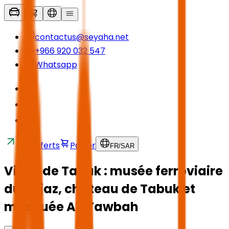
contactus@seyaha.net
+966 920 032 547
Whatsapp
Transferts
Panier
FR
/
SAR
Visite de Tabuk : musée ferroviaire
du Hejaz, château de Tabuk et
mosquée Al-Tawbah