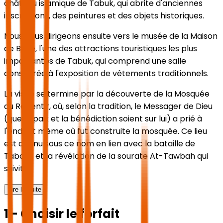
château islamique de Tabuk, qui abrite d'anciennes
inscriptions, des peintures et des objets historiques.
Nous nous dirigeons ensuite vers le musée de la Maison
de Boue, l'une des attractions touristiques les plus
importantes de Tabuk, qui comprend une salle
consacrée à l'exposition de vêtements traditionnels.
La visite se termine par la découverte de la Mosquée
du Repentir, où, selon la tradition, le Messager de Dieu
(que la paix et la bénédiction soient sur lui) a prié à
l'endroit même où fut construite la mosquée. Ce lieu
est connu sous ce nom en lien avec la bataille de
Tabouk et la révélation de la sourate At-Tawbah qui
suivit.
Lire la suite
1 - Choisir le forfait