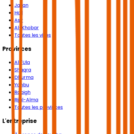
Jazan
Hail
Asir
Al-Khobar
Toutes les villes
Provinces
Al-'Ula
Shaqra
Dhurma
Yanbu
Rabigh
Rijal-Alma
Toutes les provinces
L'entreprise