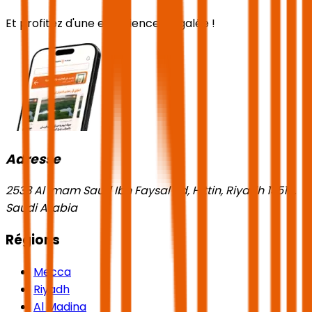
Et profitez d'une expérience inégalée !
Adresse
2533 Al Imam Saud Ibn Faysal Rd, Hittin, Riyadh 13518,
Saudi Arabia
Régions
Mecca
Riyadh
Al Madina