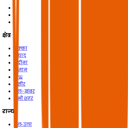
क्षेत्र
मक्का
रियाद
मदीना
जज़ान
헤일
असीर
अल-ख़बर
सभी शहर
राज्य
अल‑उला