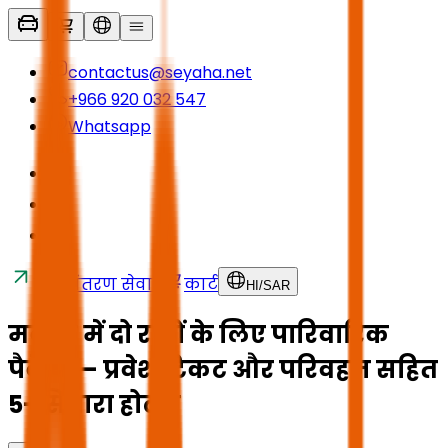
contactus@seyaha.net
+966 920 032 547
Whatsapp
स्थानांतरण सेवाएं
कार्ट
HI
/
SAR
मक्का में दो रातों के लिए पारिवारिक
पैकेज — प्रवेश टिकट और परिवहन सहित
5-सितारा होटल