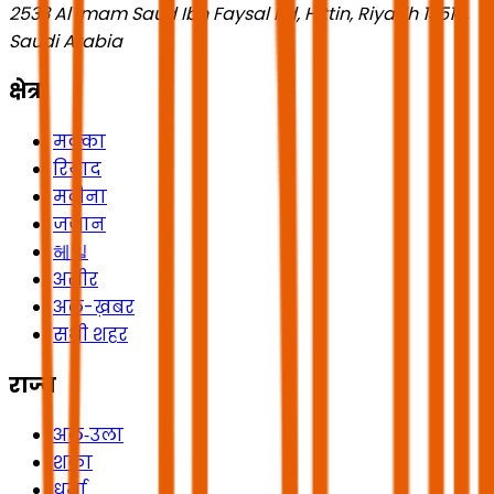
2533 Al Imam Saud Ibn Faysal Rd, Hittin, Riyadh 13518,
Saudi Arabia
क्षेत्र
मक्का
रियाद
मदीना
जज़ान
헤일
असीर
अल-ख़बर
सभी शहर
राज्य
अल‑उला
शक्रा
धुर्मा