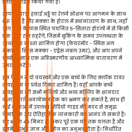
लिए डिज़ाइन किया गया है।
आपकी यात्रा हवाई अड्डे या रेलवे स्टेशन पर आगमन के साथ
शुरू होती है और मक्का के होटल में स्थानांतरण के साथ, जहाँ
आप हरम के पास स्थित चयनित 5-सितारा होटलों में से किसी
एक में दो रात ठहरेंगे, जिसमें बुकिंग के समय उपलब्धता के
आधार पर नाश्ता शामिल होगा (फेयरमोंट - स्विस अल
मकाम - स्विस मक्का - एड्रेस जबल उमर), और आप अपने
बच्चों के साथ एक अविस्मरणीय आध्यात्मिक वातावरण में
उमराह करेंगे।
इस पैकेज में दो वयस्कों और एक बच्चे के लिए क्लॉक टावर
संग्रहालय के प्रवेश टिकट शामिल हैं। यहाँ आपके बच्चे
संग्रहालय की सभी मंजिलों और भव्य मस्जिद के शानदार
नज़ारों वाले अवलोकन डेक का भ्रमण कर सकते हैं, साथ ही
कई भाषाओं में उपलब्ध ऑडियो गाइड की मदद से समृद्ध
वैज्ञानिक और ऐतिहासिक जानकारी का आनंद ले सकते हैं।
यह भ्रमण 45 मिनट से लेकर पूरे एक घंटे तक चलता है और
इसमें अद्भुत ज्ञान और खोज का अनुभव होता है। निर्धारित