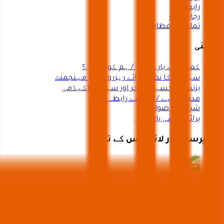
رابغ
رجال المع
تمام محافظات
کمپنی
کمپنی کے بارے میں / ہم کون ہیں؟
سیاحت کا نظام برائے ریزرویشن مینجمنٹ
بزنس ایکسیلیریٹر اور سیاحت اکیڈمی
مدد کے لیے / ہم سے رابطہ کریں
شرائط و ضوابط
پرائیویسی پالیسی
سرپرستی اور لائسنس کے تحت
وزارتِ سیاحت کا لائسنس نمبر 73102191