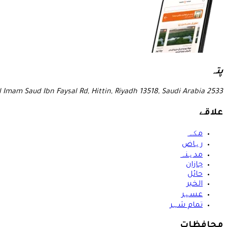
پتہ
2533 Al Imam Saud Ibn Faysal Rd, Hittin, Riyadh 13518, Saudi Arabia
علاقے
مکہ
ریاض
مدینہ
جازان
حائل
الخبر
عسیر
تمام شہر
محافظات