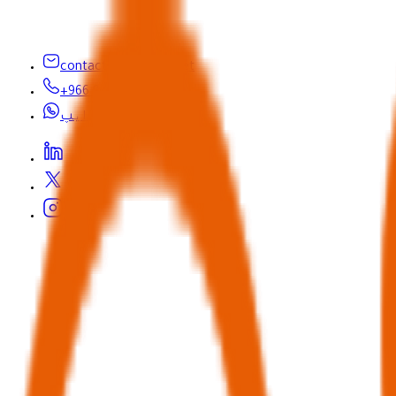
contactus@seyaha.net
+966 920 032 547
واٹس ایپ