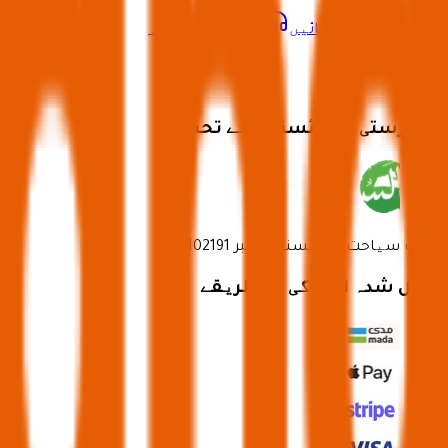
ہوم پر واپس جائیں
سپورٹ سے رابطہ
سرپرستی اور لائسنس کے تحت
وزارتِ سیاحت کا لائسنس نمبر 73102191
قبول شدہ ادائیگی کے طریقے