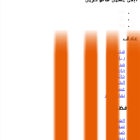
ابھی ہمیں فالو کریں
علاقے
مکہ
ریاض
مدینہ
جازان
حائل
الخبر
عسیر
تمام شہر
محافظات
العلا
شقراء
ضرما
ينبع