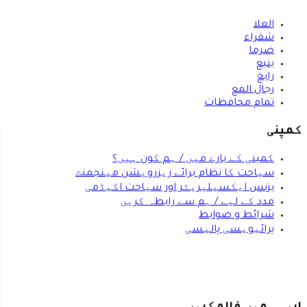
العلا
شقراء
ضرما
ينبع
رابغ
رجال المع
تمام محافظات
کمپنی
کمپنی کے بارے میں / ہم کون ہیں؟
سیاحت کا نظام برائے ریزرویشن مینجمنٹ
بزنس ایکسیلیریٹر اور سیاحت اکیڈمی
مدد کے لیے / ہم سے رابطہ کریں
شرائط و ضوابط
پرائیویسی پالیسی