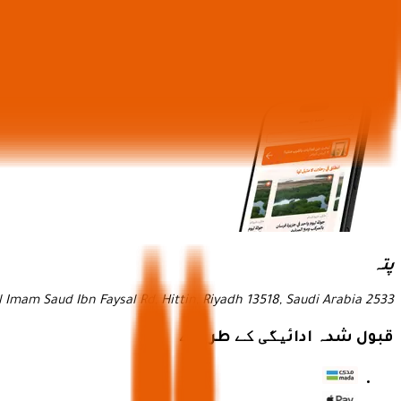
ابھی ایپ ڈاؤن لوڈ کریں
اور ایک بے مثال تجربے کا لطف اٹھائیں!
پتہ
2533 Al Imam Saud Ibn Faysal Rd, Hittin, Riyadh 13518, Saudi Arabia
قبول شدہ ادائیگی کے طریقے