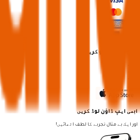
ابھی ہمیں فالو کریں
ابھی ایپ ڈاؤن لوڈ کریں
اور ایک بے مثال تجربے کا لطف اٹھائیں!