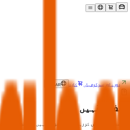
UR
/
SAR
دورے اور سرگرمیاں
کارٹ
صفحہ نہیں ملا
جو صفحہ آپ تلاش کر رہے ہیں وہ موجود نہیں یا منتقل ہو چکا 