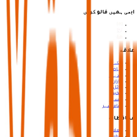
ابھی ہمیں فالو کریں
علاقے
مکہ
ریاض
مدینہ
جازان
حائل
الخبر
عسیر
تمام شہر
محافظات
العلا
شقراء