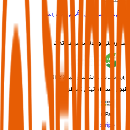
ہو سکتا ہے۔
ہوم پر واپس جائیں
سپورٹ سے رابطہ
سرپرستی اور لائسنس کے تحت
وزارتِ سیاحت کا لائسنس نمبر 73102191
قبول شدہ ادائیگی کے طریقے