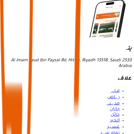
پتہ
2533 Al Imam Saud Ibn Faysal Rd, Hittin, Riyadh 13518, Saudi
Arabia
علاقے
مکہ
ریاض
مدینہ
جازان
حائل
الخبر
عسیر
تمام شہر