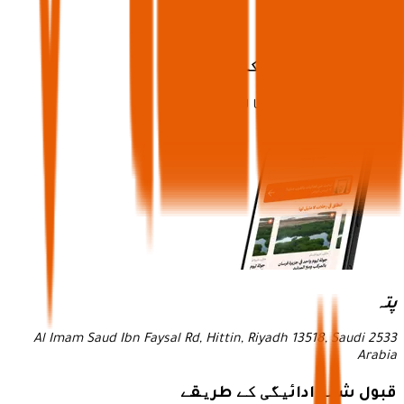
ابھی ایپ ڈاؤن لوڈ کریں
اور ایک بے مثال تجربے کا لطف اٹھائیں!
پتہ
2533 Al Imam Saud Ibn Faysal Rd, Hittin, Riyadh 13518, Saudi
Arabia
قبول شدہ ادائیگی کے طریقے