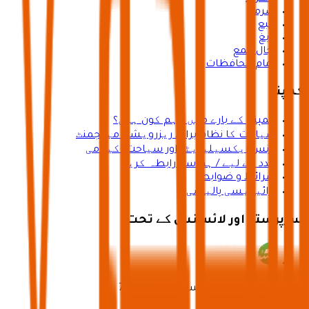
ضرما
ينبع
رابغ
رجال المع
تمام محافظات
کمپنی
کمپنی کے بارے میں / ہم کون ہیں؟
سیاحت کا نظام برائے ریزرویشن مینجمنٹ
بزنس ایکسیلیریٹر اور سیاحت اکیڈمی
مدد کے لیے / ہم سے رابطہ کریں
شرائط و ضوابط
پرائیویسی پالیسی
سرپرستی اور لائسنس کے تحت
وزارتِ سیاحت کا لائسنس نمبر 73102191