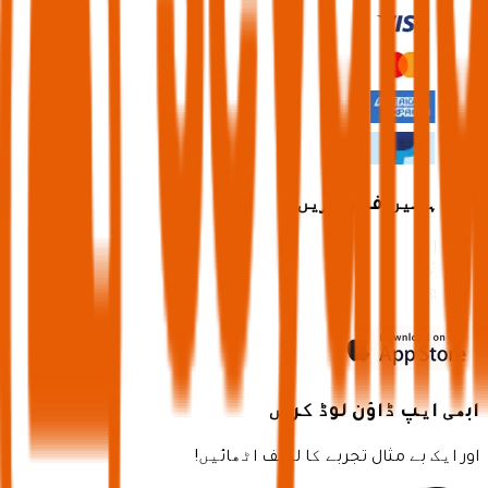
ابھی ہمیں فالو کریں
ابھی ایپ ڈاؤن لوڈ کریں
اور ایک بے مثال تجربے کا لطف اٹھائیں!