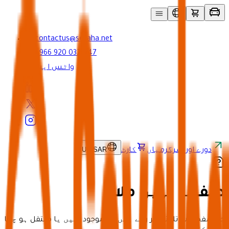
contactus@seyaha.net
+966 920 032 547
واٹس ایپ
UR
/
SAR
دورے اور سرگرمیاں
کارٹ
صفحہ نہیں ملا
جو صفحہ آپ تلاش کر رہے ہیں وہ موجود نہیں یا منتقل ہو چکا