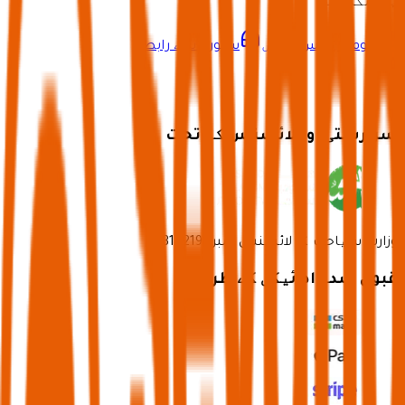
ہو سکتا ہے۔
ہوم پر واپس جائیں
سپورٹ سے رابطہ
سرپرستی اور لائسنس کے تحت
وزارتِ سیاحت کا لائسنس نمبر 73102191
قبول شدہ ادائیگی کے طریقے