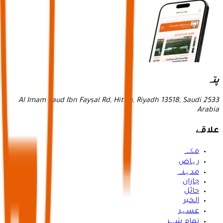
پتہ
2533 Al Imam Saud Ibn Faysal Rd, Hittin, Riyadh 13518, Saudi
Arabia
علاقے
مکہ
ریاض
مدینہ
جازان
حائل
الخبر
عسیر
تمام شہر