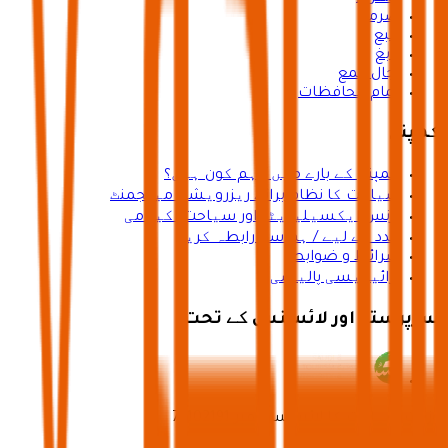
ضرما
ينبع
رابغ
رجال المع
تمام محافظات
کمپنی
کمپنی کے بارے میں / ہم کون ہیں؟
سیاحت کا نظام برائے ریزرویشن مینجمنٹ
بزنس ایکسیلیریٹر اور سیاحت اکیڈمی
مدد کے لیے / ہم سے رابطہ کریں
شرائط و ضوابط
پرائیویسی پالیسی
سرپرستی اور لائسنس کے تحت
وزارتِ سیاحت کا لائسنس نمبر 73102191