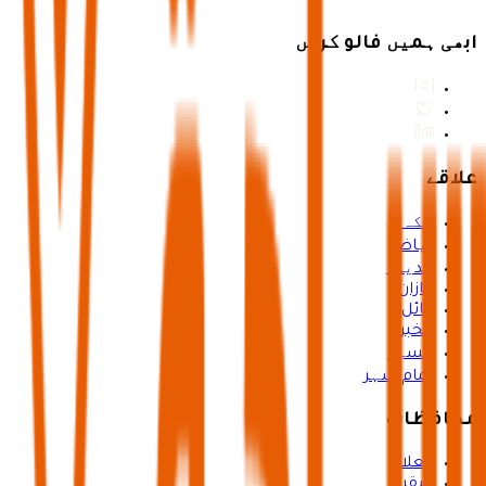
ابھی ہمیں فالو کریں
علاقے
مکہ
ریاض
مدینہ
جازان
حائل
الخبر
عسیر
تمام شہر
محافظات
العلا
شقراء