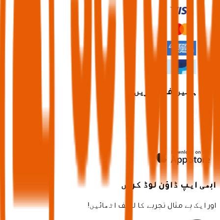
ابھی ہمیں فالو کریں
ابھی ایپ ڈاؤن لوڈ کریں
اور ایک بے مثال تجربے کا لطف اٹھائیں!