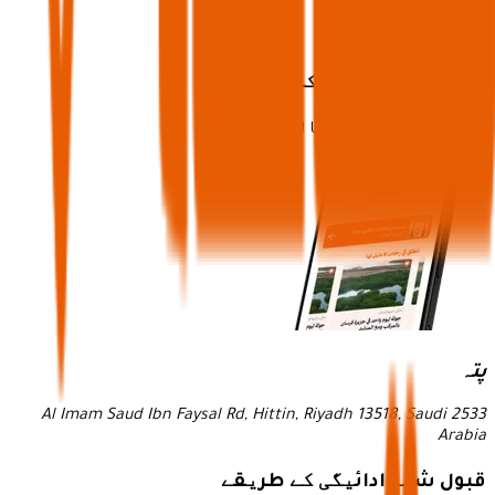
ابھی ایپ ڈاؤن لوڈ کریں
اور ایک بے مثال تجربے کا لطف اٹھائیں!
پتہ
2533 Al Imam Saud Ibn Faysal Rd, Hittin, Riyadh 13518, Saudi
Arabia
قبول شدہ ادائیگی کے طریقے