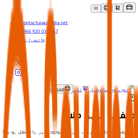
contactus@seyaha.net
+966 920 032 547
واٹس ایپ
UR
/
SAR
دورے اور سرگرمیاں
کارٹ
صفحہ نہیں ملا
جو صفحہ آپ تلاش کر رہے ہیں وہ موجود نہیں یا منتقل ہو چکا