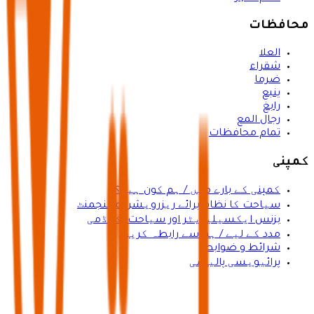
محافظات
العلا
شقراء
ضرما
ينبع
رابغ
رجال المع
تمام محافظات
کمپنی
کمپنی کے بارے میں / ہم کون ہیں؟
سیاحت کا نظام برائے ریزرویشن مینجمنٹ
بزنس ایکسیلیریٹر اور سیاحت اکیڈمی
مدد کے لیے / ہم سے رابطہ کریں
شرائط و ضوابط
پرائیویسی پالیسی