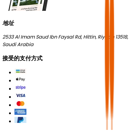
地址
2533 Al Imam Saud Ibn Faysal Rd, Hittin, Riyadh 13518,
Saudi Arabia
接受的支付方式