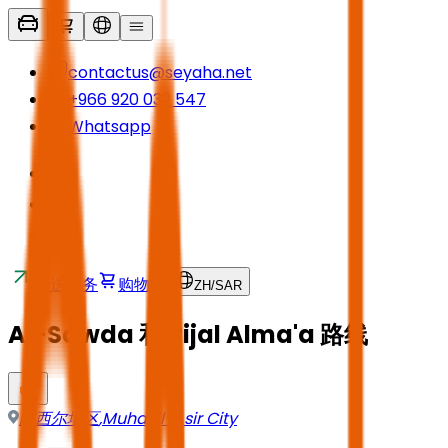
contactus@seyaha.net
+966 920 032 547
Whatsapp
接送服务
购物车
ZH
/
SAR
Al-Sawda 和 Rijal Alma'a 路线
阿西尔地区
,
Muhayil-Asir City