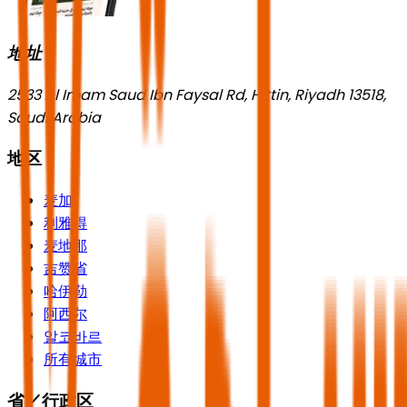
地址
2533 Al Imam Saud Ibn Faysal Rd, Hittin, Riyadh 13518,
Saudi Arabia
地区
麦加
利雅得
麦地那
吉赞省
哈伊勒
阿西尔
알코바르
所有城市
省／行政区