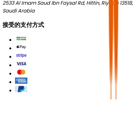
2533 Al Imam Saud Ibn Faysal Rd, Hittin, Riyadh 13518,
Saudi Arabia
接受的支付方式