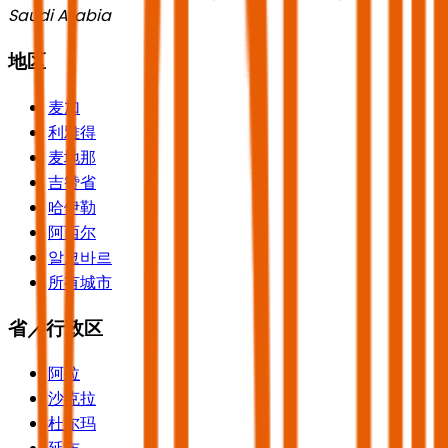
Saudi Arabia
地区
麦加
利雅得
麦地那
吉赞省
哈伊勒
阿西尔
알코바르
所有城市
省／行政区
阿拉
沙克拉
杜尔玛