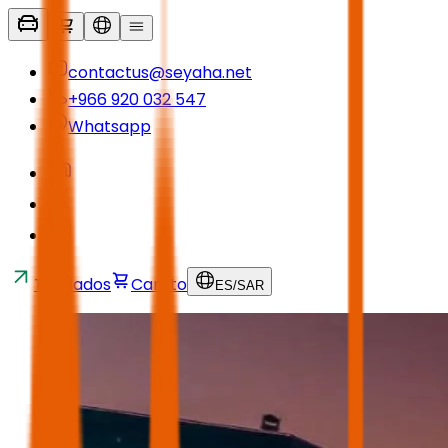
contactus@seyaha.net
+966 920 032 547
Whatsapp
Traslados
Carrito
ES
/
SAR