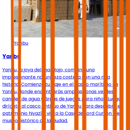
Yanbu
Yanbu
Yanbu, la joya del mar Rojo, combina una
impresionante naturaleza costera con una rica
historia. Comienza tu viaje en el paseo marítimo de
Yanbu, donde encontrarás amplias zonas verdes,
canales de agua y áreas de juegos para niños. Luego
dirígete al casco antiguo de Yanbu para descubrir el
patrimonio hiyazí y visita la Casa de Lord Curzon y el
museo histórico de la ciudad.