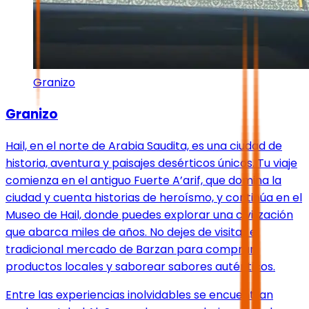
Granizo
Granizo
Hail, en el norte de Arabia Saudita, es una ciudad de
historia, aventura y paisajes desérticos únicos. Tu viaje
comienza en el antiguo Fuerte A’arif, que domina la
ciudad y cuenta historias de heroísmo, y continúa en el
Museo de Hail, donde puedes explorar una civilización
que abarca miles de años. No dejes de visitar el
tradicional mercado de Barzan para comprar
productos locales y saborear sabores auténticos.
Entre las experiencias inolvidables se encuentran