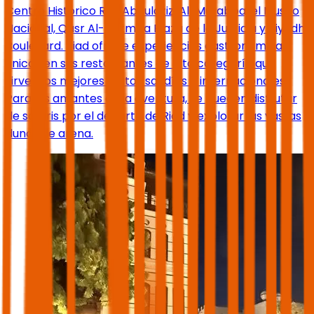
Centro Histórico Rey Abdulaziz, Al-Murabba, el Museo
Nacional, Qasr Al-Hukm, la Plaza de la Justicia y Riyadh
Boulevard. Riad ofrece experiencias gastronómicas
únicas en sus restaurantes de alta categoría que
sirven los mejores platos saudíes e internacionales.
Para los amantes de la aventura, se pueden disfrutar
de safaris por el desierto de Riad y explorar las vastas
dunas de arena.