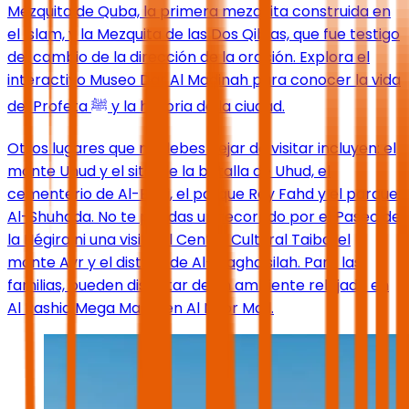
Mezquita de Quba, la primera mezquita construida en
el Islam, y la Mezquita de las Dos Qiblas, que fue testigo
del cambio de la dirección de la oración. Explora el
interactivo Museo Dar Al Madinah para conocer la vida
del Profeta ﷺ y la historia de la ciudad.
Otros lugares que no debes dejar de visitar incluyen: el
monte Uhud y el sitio de la batalla de Uhud, el
cementerio de Al-Baqi, el parque Rey Fahd y el parque
Al-Shuhada. No te pierdas un recorrido por el Paseo de
la Hégira ni una visita al Centro Cultural Taiba, el
monte Ayr y el distrito de Al-Maghaisilah. Para las
familias, pueden disfrutar de un ambiente relajado en
Al Rashid Mega Mall o en Al Noor Mall.