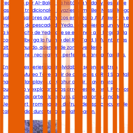
recorrido por Al-Balad (la histórica Yeda) y descubre
las casas tradicionales hiyazíes como Beit Nassif; luego
saborea sabores auténticos en el zoco Al-Alawi y en el
mercado de pescado de Yeda. No te pierdas una visita
a la Corniche de Yeda, que se extiende a lo largo de la
costa y alberga la Fuente del Rey Fahd, la fuente más
alta del mundo, además de zonas verdes e
instalaciones recreativas perfectas para las familias.
Entre las experiencias inolvidables se encuentran
visitar el Museo Tayebat, ir de compras al Red Sea Mall,
nadar en las playas de Obhur o vivir la aventura
buceando y explorando los arrecifes de coral. Para los
amantes del arte y la cultura, pasea por la zona del
Jeddah Art Promenade o disfruta de espectáculos de
talla mundial durante la Jeddah Season.