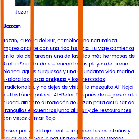
Jazan
Jazan
Jazan, la Perla del Sur, combina una naturaleza
impresionante con una rica historia. Tu viaje comienza
en la isla de Farasan, una de las islas más hermosas de
Arabia Saudita, donde encontrarás playas de arena
blanca, aguas turquesas y una abundante vida marina.
Explora las casas antiguas y los mercados
tradicionales, y no dejes de visitar la mezquita Al-Najdi
y el histórico palacio Al-Refai. Después de regresar a la
ciudad, dirígete al malecón de Jazan para disfrutar de
tranquilos encuentros junto al mar y de restaurantes
con vistas al mar Rojo.
Pasea por Wadi Lajab entre imponentes montañas y
aguas que fluyen, o haz una excursión a las verdes