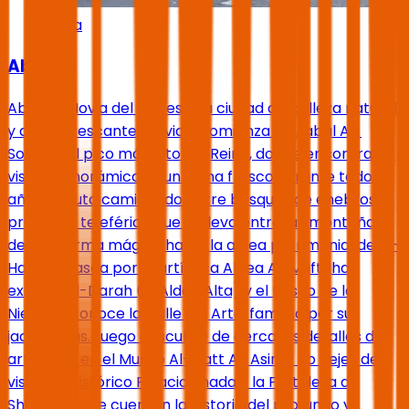
Abha
Abha
Abha, la Novia del Sur, es una ciudad de belleza natural
y aire refrescante. Tu viaje comienza en Jabal Al-
Soudah, el pico más alto del Reino, donde encontrarás
vistas panorámicas y un clima fresco durante todo el
año. Disfruta caminando entre bosques de enebros o
prueba el teleférico que te lleva entre las montañas
de una forma mágica hasta la aldea patrimonial de Al-
Habala. Pasea por la artística Aldea Al-Muftaha,
explora Al-Darah (la Aldea Alta) y el Paseo de la
Niebla, y conoce la Calle del Arte, famosa por sus
jacarandas. Luego descubre de cerca los detalles del
arte local en el Museo Al-Qatt Al-Asiri, y no dejes de
visitar el histórico Palacio Shada y la Fortaleza de
Shamsan, que cuentan la historia del profundo y