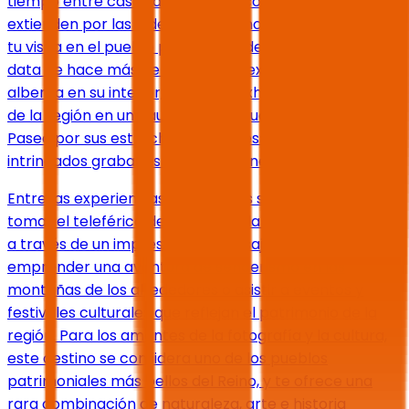
tiempo entre casas de piedra decoradas que se
extienden por las laderas de las montañas. Comienza
tu visita en el pueblo patrimonial de Rijal Almaa, que
data de hace más de 900 años, y explora el museo que
alberga en su interior, donde se exhibe el patrimonio
de la región en un cautivador lenguaje arquitectónico.
Pasea por sus estrechos callejones y disfruta de los
intrincados grabados y decoraciones de sus muros.
Entre las experiencias inolvidables se encuentran
tomar el teleférico desde Al-Soudah hasta Rijal Almaa
a través de un impresionante paisaje natural,
emprender una aventura de senderismo en las
montañas de los alrededores o asistir a eventos y
festivales culturales que reflejan el patrimonio de la
región. Para los amantes de la fotografía y la cultura,
este destino se considera uno de los pueblos
patrimoniales más bellos del Reino, y te ofrece una
rara combinación de naturaleza, arte e historia