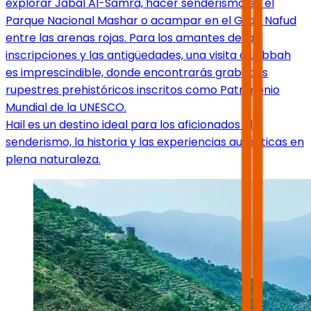
explorar Jabal Al-Samra, hacer senderismo en el
Parque Nacional Mashar o acampar en el Gran Nafud
entre las arenas rojas. Para los amantes de las
inscripciones y las antigüedades, una visita a Jubbah
es imprescindible, donde encontrarás grabados
rupestres prehistóricos inscritos como Patrimonio
Mundial de la UNESCO.
Hail es un destino ideal para los aficionados al
senderismo, la historia y las experiencias auténticas en
plena naturaleza.