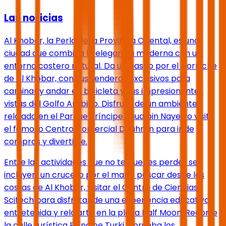
Las noticias
Al Khobar, la Perla de la Provincia Oriental, es una
ciudad que combina la elegancia moderna con un
entorno costero natural. Da un paseo por el Corniche
de Al Khobar, con sus senderos exclusivos para
caminar y andar en bicicleta y sus impresionantes
vistas del Golfo Arábigo. Disfruta de un ambiente
relajado en el Parque Príncipe Saud bin Nayef, o visita
el famoso Centro Comercial Dhahran para ir de
compras y divertirte.
Entre las actividades que no te puedes perder se
incluyen: un crucero por el mar o pescar desde las
costas de Al Khobar, visitar el Centro de Ciencias
Scitech para disfrutar de una experiencia educativa
entretenida y relajarte en la playa Half Moon. Recorre
la calle turística Príncipe Turki y prueba los