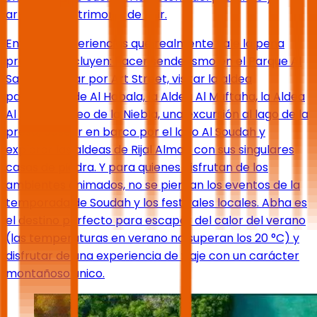
arraigado patrimonio de Asir.
Entre las experiencias que realmente vale la pena
probar se incluyen: hacer senderismo en el Parque Al
Sahab, pasear por Art Street, visitar la aldea
patrimonial de Al Habala, la Aldea Al Muftaha, la Aldea
Al Alia, el Paseo de la Niebla, una excursión al lago de la
presa, pasear en barco por el lago Al Soudah y
explorar las aldeas de Rijal Almaa con sus singulares
casas de piedra. Y para quienes disfrutan de los
ambientes animados, no se pierdan los eventos de la
temporada de Soudah y los festivales locales. Abha es
el destino perfecto para escapar del calor del verano
(las temperaturas en verano no superan los 20 °C) y
disfrutar de una experiencia de viaje con un carácter
montañoso único.