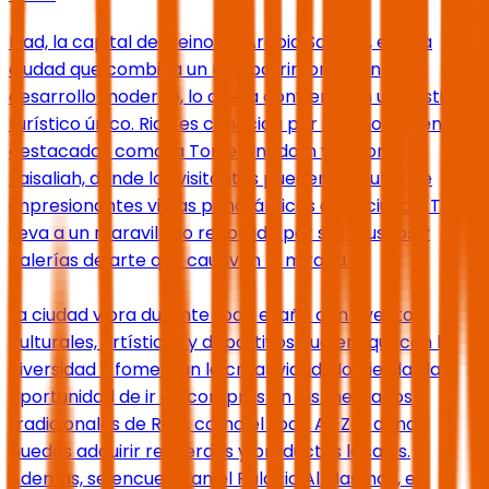
Riad, la capital del Reino de Arabia Saudita, es una
ciudad que combina un rico patrimonio con un
desarrollo moderno, lo que la convierte en un destino
turístico único. Riad es conocida por sus monumentos
destacados como la Torre Kingdom y la Torre Al
Faisaliah, donde los visitantes pueden disfrutar de
impresionantes vistas panorámicas de la ciudad. Te
lleva a un maravilloso recorrido por sus museos y
galerías de arte que cautivan la mirada.
La ciudad vibra durante todo el año con eventos
culturales, artísticos y deportivos que enriquecen la
diversidad y fomentan la creatividad. No pierdas la
oportunidad de ir de compras en los mercados
tradicionales de Riad, como el zoco Al-Zal, donde
puedes adquirir recuerdos y productos locales.
Además, se encuentran el Palacio Al Masmak, el