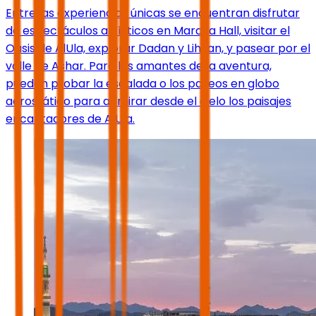
Entre las experiencias únicas se encuentran disfrutar
de espectáculos artísticos en Maraya Hall, visitar el
Oasis de AlUla, explorar Dadan y Lihyan, y pasear por el
valle de Ashar. Para los amantes de la aventura,
pueden probar la escalada o los paseos en globo
aerostático para admirar desde el cielo los paisajes
encantadores de AlUla.