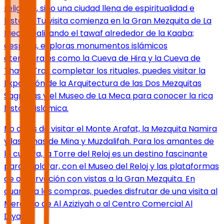
religioso, sino una ciudad llena de espiritualidad e
historia. Tu visita comienza en la Gran Mezquita de La
Meca realizando el tawaf alrededor de la Kaaba;
después, exploras monumentos islámicos
atemporales como la Cueva de Hira y la Cueva de
Thawr. Tras completar los rituales, puedes visitar la
Exposición de la Arquitectura de las Dos Mezquitas
Sagradas y el Museo de La Meca para conocer la rica
historia islámica.
No dejes de visitar el Monte Arafat, la Mezquita Namira
y las zonas de Mina y Muzdalifah. Para los amantes de
la cultura, la Torre del Reloj es un destino fascinante
para explorar, con el Museo del Reloj y las plataformas
de observación con vistas a la Gran Mezquita. En
cuanto a las compras, puedes disfrutar de una visita al
Mercado de Al Aziziyah o al Centro Comercial Al
Diyafa.