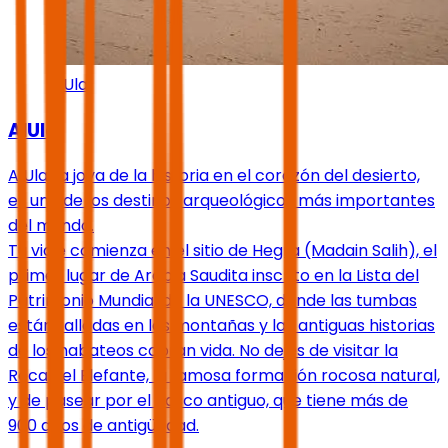
AlUla
AlUla
AlUla, la joya de la historia en el corazón del desierto,
es uno de los destinos arqueológicos más importantes
del mundo.
Tu viaje comienza en el sitio de Hegra (Madain Salih), el
primer lugar de Arabia Saudita inscrito en la Lista del
Patrimonio Mundial de la UNESCO, donde las tumbas
están talladas en las montañas y las antiguas historias
de los nabateos cobran vida. No dejes de visitar la
Roca del Elefante, la famosa formación rocosa natural,
y de pasear por el casco antiguo, que tiene más de
900 años de antigüedad.