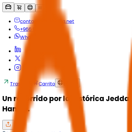
contactus@seyaha.net
+966 920 032 547
Whatsapp
Traslados
Carrito
ES
/
SAR
Un recorrido por la histórica Jedd
Hamra.