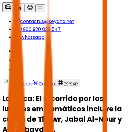
contactus@seyaha.net
+966 920 032 547
Whatsapp
Traslados
Carrito
ES
/
SAR
La Meca: El recorrido por los
lugares emblemáticos incluye la
cueva de Thawr, Jabal Al-Nour y
Ain Zubaydah.