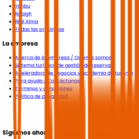
Yanbu
Rabigh
Rijal Alma
Todas las provincias
La empresa
Acerca de la empresa / Quiénes somos
Sistema turístico de gestión de reservas
Aceleradora de negocios y academia de turismo
Para ayuda / Contáctanos
Términos y condiciones
Política de privacidad
Síguenos ahora