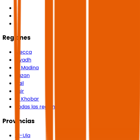
Regiones
Mecca
Riyadh
Al Madina
Jazan
Hail
Asir
Al Khobar
Todas las regiones
Provincias
Al-Ula