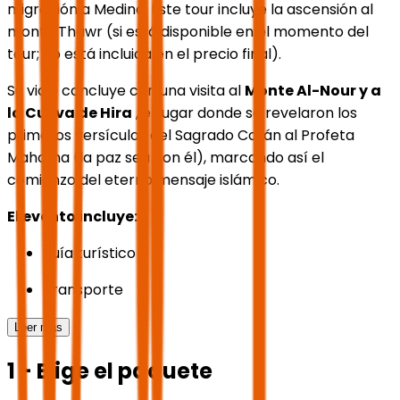
migración a Medina. Este tour incluye la ascensión al
monte Thawr (si está disponible en el momento del
tour; no está incluida en el precio final).
Su viaje concluye con una visita al
Monte Al-Nour y a
la Cueva de Hira
, el lugar donde se revelaron los
primeros versículos del Sagrado Corán al Profeta
Mahoma (la paz sea con él), marcando así el
comienzo del eterno mensaje islámico.
El evento incluye:
guía turístico
Transporte
Leer más
1 - Elige el paquete