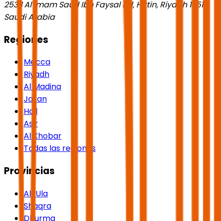
2533 Al Imam Saud Ibn Faysal Rd, Hittin, Riyadh 13518,
Saudi Arabia
Regiones
Mecca
Riyadh
Al Madina
Jazan
Hail
Asir
Al Khobar
Todas las regiones
Provincias
Al-Ula
Shaqra
Dhurma