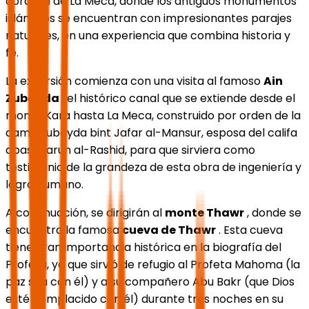
corazón de La Meca, donde los antiguos monumentos
islámicos se encuentran con impresionantes parajes
naturales, en una experiencia que combina historia y
fe.
La excursión comienza con una visita al famoso
Ain
Zubayda
, el histórico canal que se extiende desde el
monte Kara hasta La Meca, construido por orden de la
dama Zubayda bint Jafar al-Mansur, esposa del califa
abasí Harun al-Rashid, para que sirviera como
testimonio de la grandeza de esta obra de ingeniería y
logro humano.
A continuación, se dirigirán al
monte Thawr
, donde se
encuentra la famosa
cueva de Thawr
. Esta cueva
tiene gran importancia histórica en la biografía del
Profeta, ya que sirvió de refugio al Profeta Mahoma (la
paz sea con él) y a su compañero Abu Bakr (que Dios
esté complacido con él) durante tres noches en su