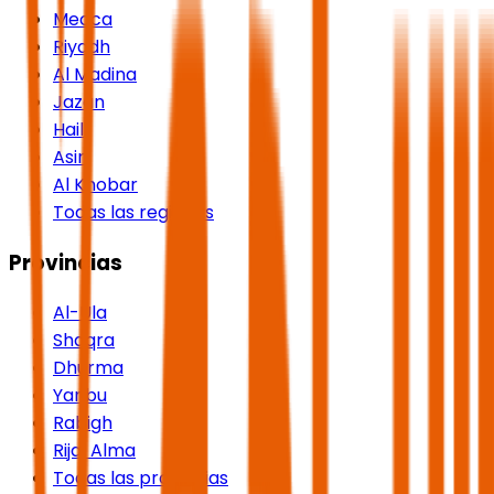
Mecca
Riyadh
Al Madina
Jazan
Hail
Asir
Al Khobar
Todas las regiones
Provincias
Al-Ula
Shaqra
Dhurma
Yanbu
Rabigh
Rijal Alma
Todas las provincias