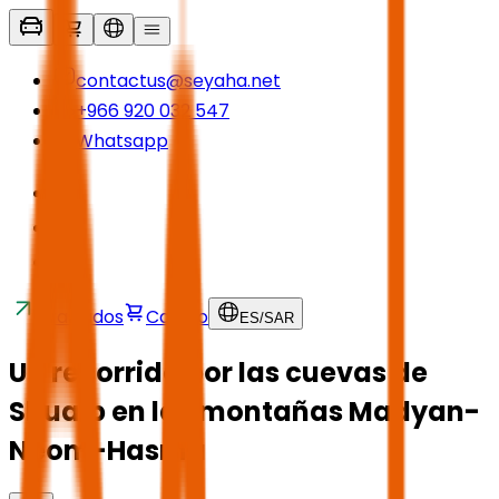
contactus@seyaha.net
+966 920 032 547
Whatsapp
Traslados
Carrito
ES
/
SAR
Un recorrido por las cuevas de
Shuaib en las montañas Madyan-
Neom-Hasma