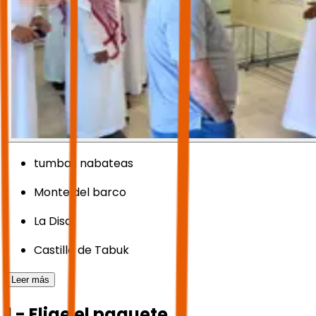
tumbas nabateas
Monte del barco
La Disa
Castillo de Tabuk
Leer más
1 - Elige el paquete