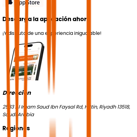
Descarga la aplicación ahora
¡Y disfruta de una experiencia inigualable!
Dirección
2533 Al Imam Saud Ibn Faysal Rd, Hittin, Riyadh 13518,
Saudi Arabia
Regiones