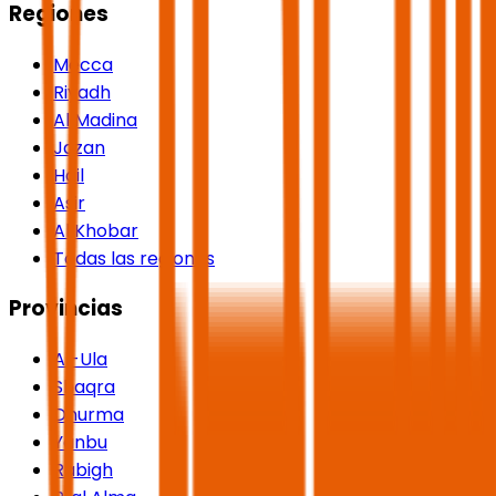
Regiones
Mecca
Riyadh
Al Madina
Jazan
Hail
Asir
Al Khobar
Todas las regiones
Provincias
Al-Ula
Shaqra
Dhurma
Yanbu
Rabigh