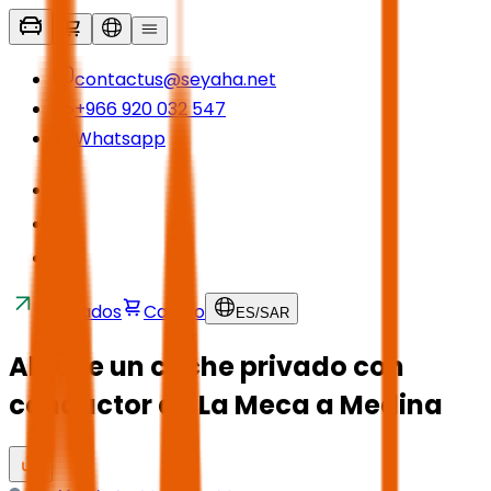
contactus@seyaha.net
+966 920 032 547
Whatsapp
Traslados
Carrito
ES
/
SAR
Alquile un coche privado con
conductor de La Meca a Medina