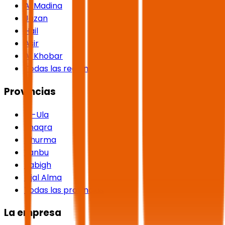
Al Madina
Jazan
Hail
Asir
Al Khobar
Todas las regiones
Provincias
Al-Ula
Shaqra
Dhurma
Yanbu
Rabigh
Rijal Alma
Todas las provincias
La empresa