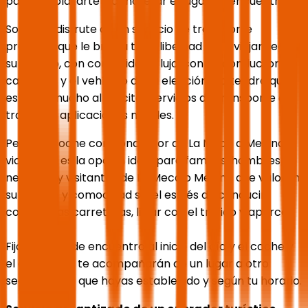
para desplazarte y concretar el lugar de encuentro.
Solicite y disfrute de un servicio de transporte
premium que le brinda total libertad para viajar según
su horario, con comodidad y lujo, con un conductor
calificado y el vehículo de su elección. No tendrá que
esperar mucho al solicitar servicios de transporte a
través de aplicaciones móviles.
Pedir un coche con conductor de La Meca a Medina y
viceversa es la opción ideal para familias, hombres de
negocios y visitantes de La Meca o Medina que valoran
su tiempo y comodidad sin el estrés de conducir,
conocer las carreteras, lidiar con el tráfico y aparcar.
Fija un lugar de encuentro al inicio del día y el coche y
el conductor te acompañarán de un lugar a otro
según la ruta que hayas establecido y según tu horario.