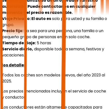
Servicio garantizado de un operador turístico
autorizado. Puede contactarlos en cualquier
momento y el precio es razonable.
Viaje Privado: El auto es
solo para usted y su familia o
grupo.
Precio fijo:
ya sea para una persona, una familia o un
pequeño grupo de personas en un solo coche.
Tiempo de viaje:
5 horas
Servicio diario,
disponible toda la semana, festivos y
vacaciones.
los detalles
Todos los coches son modelos nuevos, del año 2023 al
2025.
Los precios mencionados incluyen el servicio de coche
y conductor.
Los conductores están altamente capacitados para