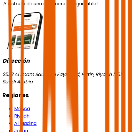
¡Y disfruta de una experiencia inigualable!
Dirección
2533 Al Imam Saud Ibn Faysal Rd, Hittin, Riyadh 13518,
Saudi Arabia
Regiones
Mecca
Riyadh
Al Madina
Jazan