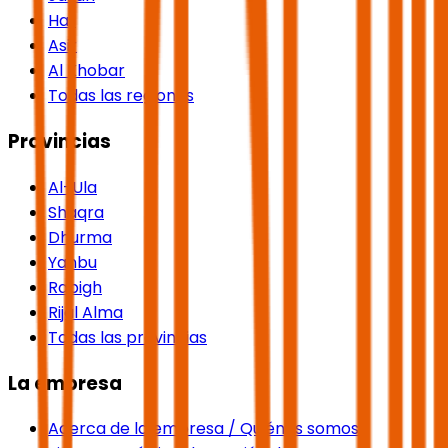
Hail
Asir
Al Khobar
Todas las regiones
Provincias
Al-Ula
Shaqra
Dhurma
Yanbu
Rabigh
Rijal Alma
Todas las provincias
La empresa
Acerca de la empresa / Quiénes somos