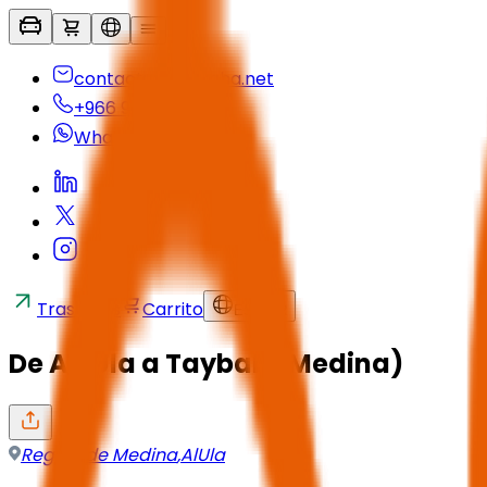
contactus@seyaha.net
+966 920 032 547
Whatsapp
Traslados
Carrito
ES
/
SAR
De Al-Ula a Taybah (Medina)
Región de Medina
,
AlUla