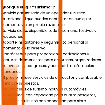
¿Por qué elegir “Turismo”?
Servicio garantizado de un operador turístico
autorizado al que puedes contactar en cualquier
momento y a un precio razonable.
Servicio diario, disponible toda la semana, festivos y
vacaciones.
Soporte instantáneo y seguimiento personal al
momento de la reserva.
Contáctenos para proporcionar cotizaciones y
facturas de impuestos para empresas, organizadores
de eventos y congresos, y aceptar transferencias
bancarias.
El precio incluye servicios de conductor y combustible
e incluye impuestos.
Los vehículos de turismo incluyen automóviles
económicos con capacidad para cuatro pasajeros,
vehículos multiusos con capacidad para siete