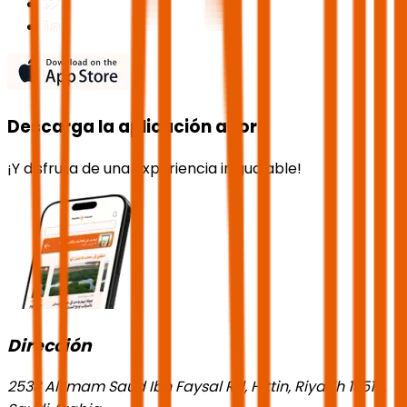
Descarga la aplicación ahora
¡Y disfruta de una experiencia inigualable!
Dirección
2533 Al Imam Saud Ibn Faysal Rd, Hittin, Riyadh 13518,