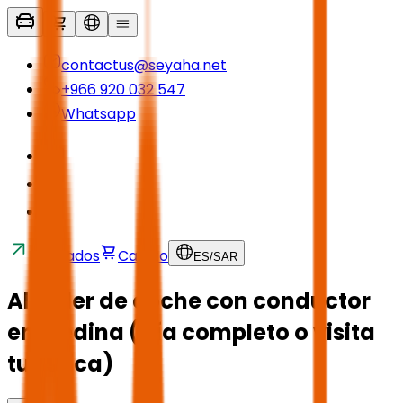
contactus@seyaha.net
+966 920 032 547
Whatsapp
Traslados
Carrito
ES
/
SAR
Alquiler de coche con conductor
en Medina (día completo o visita
turística)