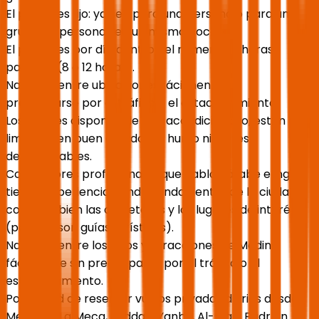
El precio es fijo: ya sea para una persona o para un
grupo de personas en un mismo coche.
El precio es por día dentro del número de horas
pactado (8 o 12 horas).
Navegue entre ubicaciones fácilmente sin
preocuparse por el tráfico o el estacionamiento.
Los coches disponen de aire acondicionado, están
limpios y en buen estado, sin humo ni olores
desagradables.
Conductores profesionales que hablan árabe e inglés,
tienen experiencia conduciendo dentro de la ciudad y
conocen bien las carreteras y los lugares de interés
(pero no son guías turísticos).
Navegue entre los sitios y atracciones de Medina
fácilmente sin preocuparse por el tráfico o el
estacionamiento.
Posibilidad de reservar vuelos privados diarios desde
Medina a La Meca, Jeddah, Yanbu, Al-Ula y Badr en