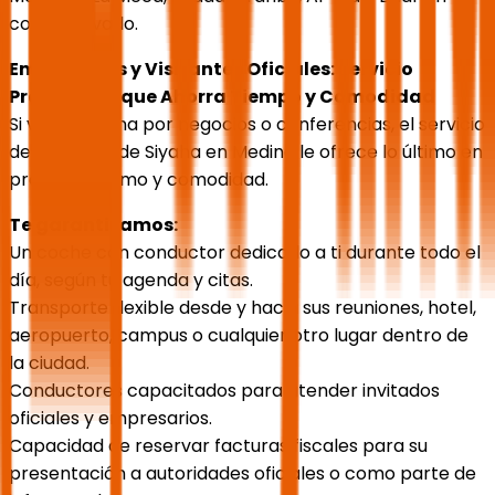
coche privado.
Empresarios y Visitantes Oficiales: Servicio
Profesional que Ahorra Tiempo y Comodidad
Si visita Medina por negocios o conferencias, el servicio
de limusinas de Siyaha en Medina le ofrece lo último en
profesionalismo y comodidad.
Te garantizamos:
Un coche con conductor dedicado a ti durante todo el
día, según tu agenda y citas.
Transporte flexible desde y hacia sus reuniones, hotel,
aeropuerto, campus o cualquier otro lugar dentro de
la ciudad.
Conductores capacitados para atender invitados
oficiales y empresarios.
Capacidad de reservar facturas fiscales para su
presentación a autoridades oficiales o como parte de