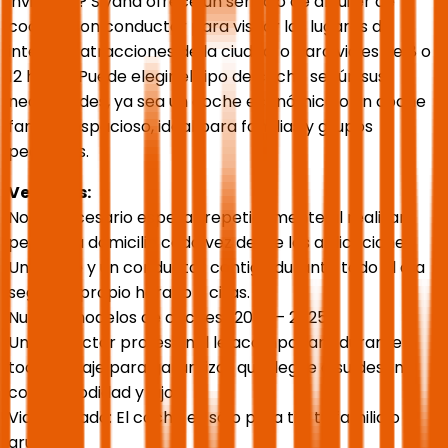
invitados? Siyaha ofrece un servicio de alquiler de
coches con conductor para visitar los lugares de
interés y atracciones de la ciudad, o para viajes de 8 o
12 horas. Puede elegir el tipo de coche según sus
necesidades, ya sea un coche económico o un coche
familiar espacioso, ideal para familias y grupos
pequeños.
Ventajas:
No es necesario esperar repetidamente al realizar
pedidos a domicilio cada vez desde las aplicaciones.
Un coche y un conductor contigo durante todo el día
según tu propio horario y citas.
Nuevos modelos de coches (2023 – 2025).
Un conductor profesional le acompañará durante
todo su viaje para garantizar que llegue a su destino
con comodidad y lujo.
Viaje privado: El coche es sólo para ti y tu familia o
grupo.