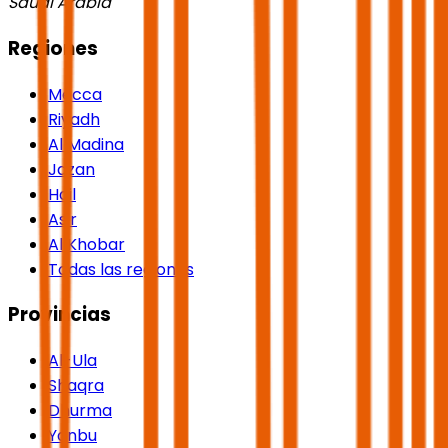
Saudi Arabia
Regiones
Mecca
Riyadh
Al Madina
Jazan
Hail
Asir
Al Khobar
Todas las regiones
Provincias
Al-Ula
Shaqra
Dhurma
Yanbu