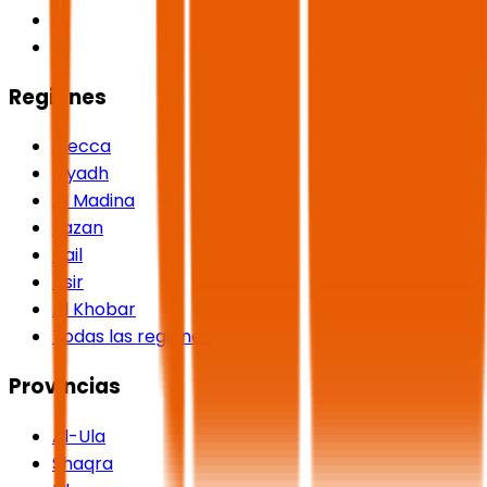
Regiones
Mecca
Riyadh
Al Madina
Jazan
Hail
Asir
Al Khobar
Todas las regiones
Provincias
Al-Ula
Shaqra