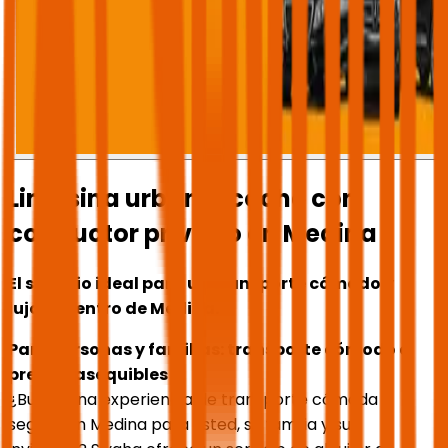
Limusina urbana, coche con
conductor privado en Medina
El servicio ideal para un transporte cómodo y
lujoso dentro de Medina.
Para personas y familias: transporte cómodo a
precios asequibles
¿Busca una experiencia de transporte cómoda y
segura en Medina para usted, su familia y sus