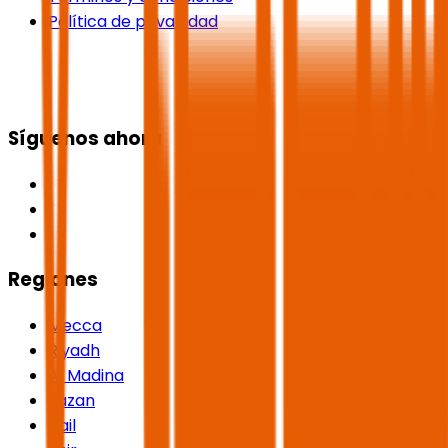
Política de privacidad
Síguenos ahora
Regiones
Mecca
Riyadh
Al Madina
Jazan
Hail