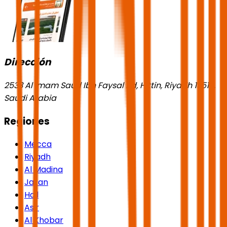
Dirección
2533 Al Imam Saud Ibn Faysal Rd, Hittin, Riyadh 13518,
Saudi Arabia
Regiones
Mecca
Riyadh
Al Madina
Jazan
Hail
Asir
Al Khobar