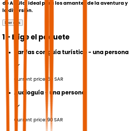
de Al-Ula, ideal para los amantes de la aventura y
la diversión.
Leer más
1 - Elige el paquete
Tarifas con guía turístico - una persona
Current price:
50
SAR
Audioguía - una persona
Current price:
90
SAR