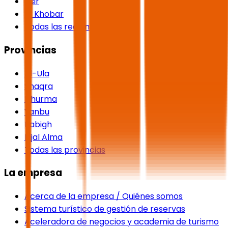
Asir
Al Khobar
Todas las regiones
Provincias
Al-Ula
Shaqra
Dhurma
Yanbu
Rabigh
Rijal Alma
Todas las provincias
La empresa
Acerca de la empresa / Quiénes somos
Sistema turístico de gestión de reservas
Aceleradora de negocios y academia de turismo