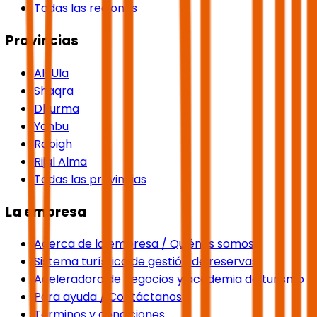
Todas las regiones
Provincias
Al-Ula
Shaqra
Dhurma
Yanbu
Rabigh
Rijal Alma
Todas las provincias
La empresa
Acerca de la empresa / Quiénes somos
Sistema turístico de gestión de reservas
Aceleradora de negocios y academia de turismo
Para ayuda / Contáctanos
Términos y condiciones