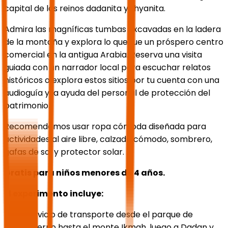
capital de los reinos dadanita y lihyanita.
Admira las magníficas tumbas excavadas en la ladera
de la montaña y explora lo que fue un próspero centro
comercial en la antigua Arabia. Reserva una visita
guiada con un narrador local para escuchar relatos
históricos o explora estos sitios por tu cuenta con una
audioguía y la ayuda del personal de protección del
patrimonio.
Recomendamos usar ropa cómoda diseñada para
actividades al aire libre, calzado cómodo, sombrero,
gafas de sol y protector solar.
Gratis para niños menores de 4 años.
El experimento incluye:
Servicio de transporte desde el parque de
invierno hasta el monte Ikmah, luego a Dadan y