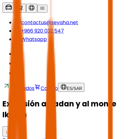
contactus@seyaha.net
+966 920 032 547
Whatsapp
Traslados
Carrito
ES
/
SAR
Excursión a Dadan y al monte
Ikmah