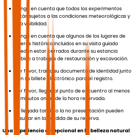
Tenga en cuenta que todos los experimentos
están sujetos a las condiciones meteorológicas y
a la visibilidad.
Tenga en cuenta que algunos de los lugares de
interés histórico incluidos en su visita guiada
pueden estar cerrados durante su estancia
debido a trabajos de restauración y excavación.
Por favor, traiga su documento de identidad junto
con su billete electrónico para el registro.
Por favor, llegue al punto de encuentro al menos
15 minutos antes de la hora reservada.
La llegada tardía o la no presentación pueden
resultar en la pérdida de su reserva.
Una experiencia excepcional en la belleza natural