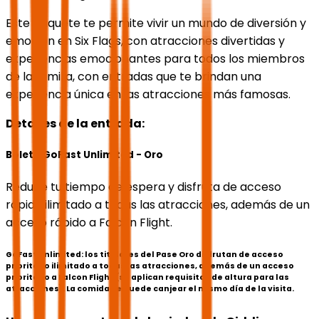
Este paquete te permite vivir un mundo de diversión y
emoción en Six Flags, con atracciones divertidas y
experiencias emocionantes para todos los miembros
de la familia, con entradas que te brindan una
experiencia única en las atracciones más famosas.
Detalles de la entrada:
Boleto GoFast Unlimited - Oro
Reduce tu tiempo de espera y disfruta de acceso
rápido ilimitado a todas las atracciones, además de un
acceso rápido a Falcon Flight.
GoFast Unlimited: los titulares del Pase Oro disfrutan de acceso
prioritario ilimitado a todas las atracciones, además de un acceso
prioritario a Falcon Flight (se aplican requisitos de altura para las
atracciones). La comida se puede canjear el mismo día de la visita.