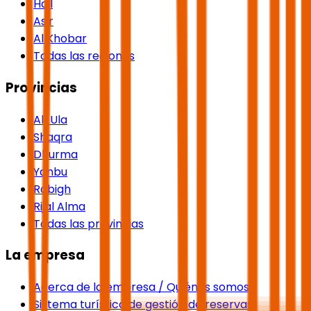
Hail
Asir
Al Khobar
Todas las regiones
Provincias
Al-Ula
Shaqra
Dhurma
Yanbu
Rabigh
Rijal Alma
Todas las provincias
La empresa
Acerca de la empresa / Quiénes somos
Sistema turístico de gestión de reservas