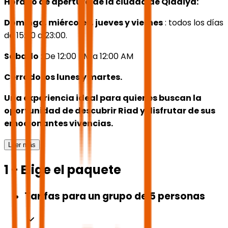
Horario de apertura de la ciudad de Qiddiya:
Domingo, miércoles, jueves y viernes
: todos los días
de 15:00 a 23:00.
Sábado
: De 12:00 PM a 12:00 AM
Cerrado los lunes y martes.
Una experiencia ideal para quienes buscan la
oportunidad de descubrir Riad y disfrutar de sus
emocionantes vivencias.
Leer más
1 - Elige el paquete
Tarifas para un grupo de 5 personas