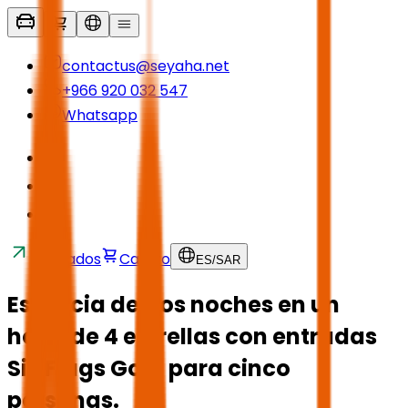
contactus@seyaha.net
+966 920 032 547
Whatsapp
Traslados
Carrito
ES
/
SAR
Estancia de dos noches en un
hotel de 4 estrellas con entradas
Six Flags Gold para cinco
personas.