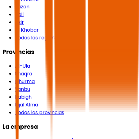
Jazan
Hail
Asir
Al Khobar
Todas las regiones
Provincias
Al-Ula
Shaqra
Dhurma
Yanbu
Rabigh
Rijal Alma
Todas las provincias
La empresa