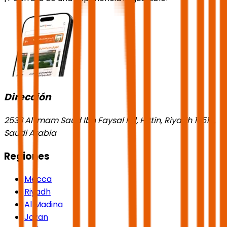
Dirección
2533 Al Imam Saud Ibn Faysal Rd, Hittin, Riyadh 13518,
Saudi Arabia
Regiones
Mecca
Riyadh
Al Madina
Jazan