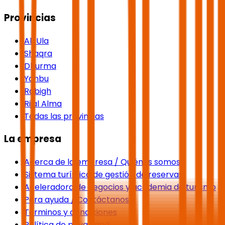
Provincias
Al-Ula
Shaqra
Dhurma
Yanbu
Rabigh
Rijal Alma
Todas las provincias
La empresa
Acerca de la empresa / Quiénes somos
Sistema turístico de gestión de reservas
Aceleradora de negocios y academia de turismo
Para ayuda / Contáctanos
Términos y condiciones
Política de privacidad