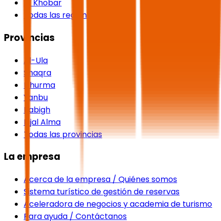
Al Khobar
Todas las regiones
Provincias
Al-Ula
Shaqra
Dhurma
Yanbu
Rabigh
Rijal Alma
Todas las provincias
La empresa
Acerca de la empresa / Quiénes somos
Sistema turístico de gestión de reservas
Aceleradora de negocios y academia de turismo
Para ayuda / Contáctanos