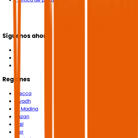
Síguenos ahora
Regiones
Mecca
Riyadh
Al Madina
Jazan
Hail
Asir