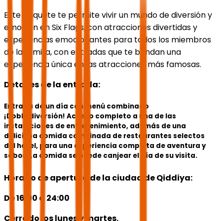
Este paquete te permite vivir un mundo de diversión y
emoción en Six Flags, con atracciones divertidas y
experiencias emocionantes para todos los miembros
de la familia, con entradas que te brindan una
experiencia única en las atracciones más famosas.
Detalles de la entrada:
Entrada de un día con menú combinado
¡Doble diversión! Acceso completo a una de las
instalaciones de entretenimiento, además de una
deliciosa comida combinada de restaurantes selectos
del hotel, para una experiencia completa de aventura y
sabor. La comida se puede canjear el día de su visita.
Horario de apertura de la ciudad de Qiddiya:
De 16:00 a 24:00
Cerrado los lunes y martes.