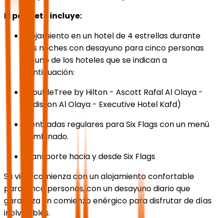
El paquete incluye:
Alojamiento en un hotel de 4 estrellas durante
dos noches con desayuno para cinco personas
en uno de los hoteles que se indican a
continuación:
(DoubleTree by Hilton - Ascott Rafal Al Olaya -
Radisson Al Olaya - Executive Hotel Kafd)
5 entradas regulares para Six Flags con un menú
combinado.
Transporte hacia y desde Six Flags
Su viaje comienza con un alojamiento confortable
para cinco personas, con un desayuno diario que
garantiza un comienzo enérgico para disfrutar de días
inolvidables.