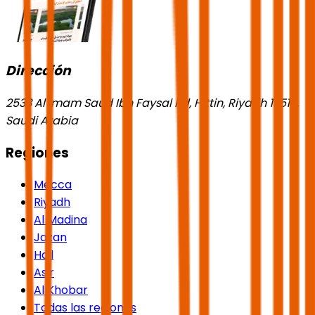
Dirección
2533 Al Imam Saud Ibn Faysal Rd, Hittin, Riyadh 13518,
Saudi Arabia
Regiones
Mecca
Riyadh
Al Madina
Jazan
Hail
Asir
Al Khobar
Todas las regiones