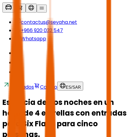
contactus@seyaha.net
+966 920 032 547
Whatsapp
Traslados
Carrito
ES
/
SAR
Estancia de dos noches en un
hotel de 4 estrellas con entradas
para Six Flags para cinco
personas.