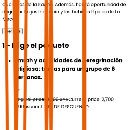
Cubiertas de la Kaaba. Además, habrá oportunidad de
degustar la gastronomía y las bebidas típicas de La
Meca.
Leer más
1 - Elige el paquete
Umrah y actividades de peregrinación
religiosa: tarifas para un grupo de 6
personas.
Original price:
3,000
SAR
Current price:
2,700
SAR
Discount:
10
%
DE DESCUENTO