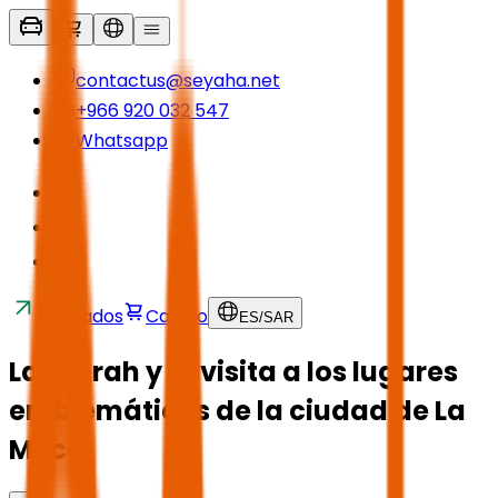
contactus@seyaha.net
+966 920 032 547
Whatsapp
Traslados
Carrito
ES
/
SAR
La Umrah y la visita a los lugares
emblemáticos de la ciudad de La
Meca.