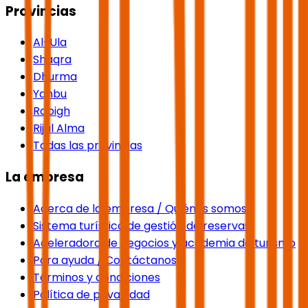
Provincias
Al-Ula
Shaqra
Dhurma
Yanbu
Rabigh
Rijal Alma
Todas las provincias
La empresa
Acerca de la empresa / Quiénes somos
Sistema turístico de gestión de reservas
Aceleradora de negocios y academia de turismo
Para ayuda / Contáctanos
Términos y condiciones
Política de privacidad