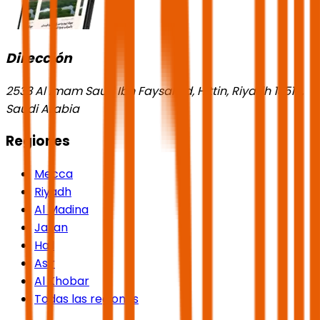
Dirección
2533 Al Imam Saud Ibn Faysal Rd, Hittin, Riyadh 13518,
Saudi Arabia
Regiones
Mecca
Riyadh
Al Madina
Jazan
Hail
Asir
Al Khobar
Todas las regiones