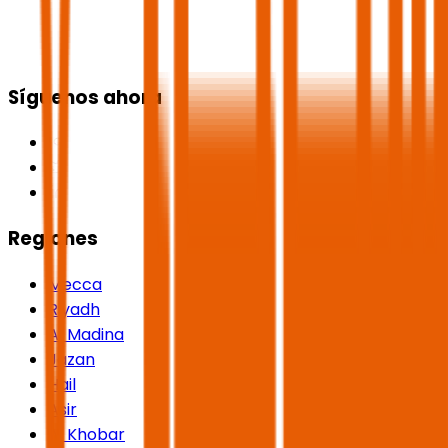
Síguenos ahora
Regiones
Mecca
Riyadh
Al Madina
Jazan
Hail
Asir
Al Khobar