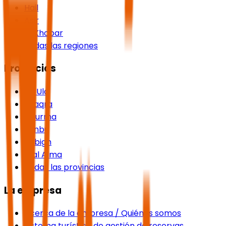
Hail
Asir
Al Khobar
Todas las regiones
Provincias
Al-Ula
Shaqra
Dhurma
Yanbu
Rabigh
Rijal Alma
Todas las provincias
La empresa
Acerca de la empresa / Quiénes somos
Sistema turístico de gestión de reservas