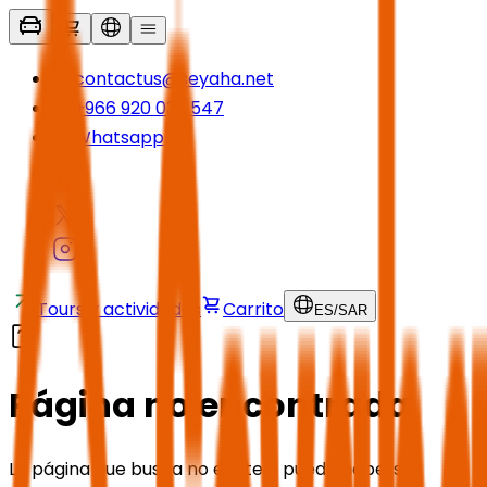
contactus@seyaha.net
+966 920 032 547
Whatsapp
Tours y actividades
Carrito
ES
/
SAR
Página no encontrada
La página que busca no existe o puede haberse