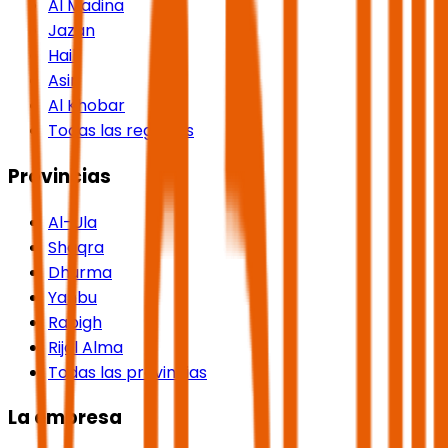
Al Madina
Jazan
Hail
Asir
Al Khobar
Todas las regiones
Provincias
Al-Ula
Shaqra
Dhurma
Yanbu
Rabigh
Rijal Alma
Todas las provincias
La empresa