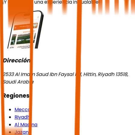
¡Y disfruta de una experiencia inigualable!
Dirección
2533 Al Imam Saud Ibn Faysal Rd, Hittin, Riyadh 13518,
Saudi Arabia
Regiones
Mecca
Riyadh
Al Madina
Jazan