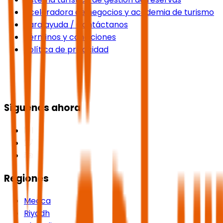
Aceleradora de negocios y academia de turismo
Para ayuda / Contáctanos
Términos y condiciones
Política de privacidad
Síguenos ahora
Regiones
Mecca
Riyadh