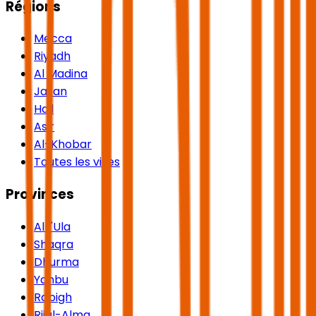
Régions
Mecca
Riyadh
Al Madina
Jazan
Hail
Asir
Al-Khobar
Toutes les villes
Provinces
Al-'Ula
Shaqra
Dhurma
Yanbu
Rabigh
Rijal-Alma