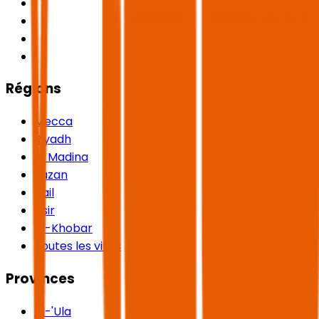
Régions
Mecca
Riyadh
Al Madina
Jazan
Hail
Asir
Al-Khobar
Toutes les villes
Provinces
Al-'Ula