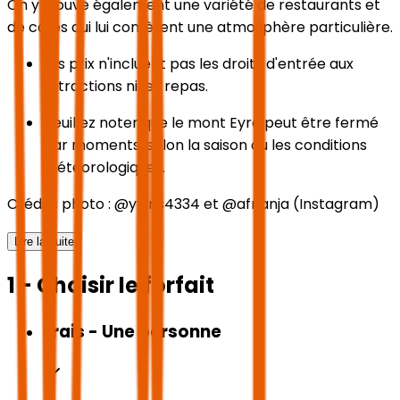
On y trouve également une variété de restaurants et
de cafés qui lui confèrent une atmosphère particulière.
Les prix n'incluent pas les droits d'entrée aux
attractions ni les repas.
Veuillez noter que le mont Eyre peut être fermé
par moments, selon la saison ou les conditions
météorologiques.
Crédits photo : @ywns4334 et @afnanja (Instagram)
Lire la suite
1 - Choisir le forfait
Frais - Une personne