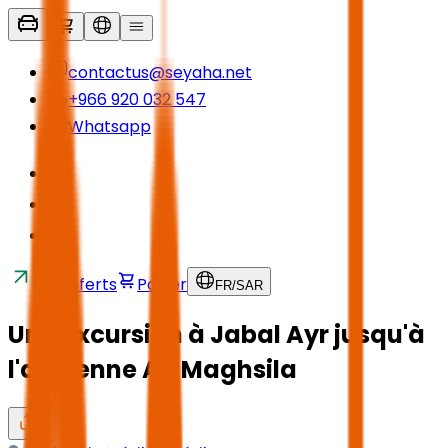
contactus@seyaha.net
+966 920 032 547
Whatsapp
Transferts
Panier
FR
/
SAR
Une excursion à Jabal Ayr jusqu'à
l'ancienne Al-Maghsila