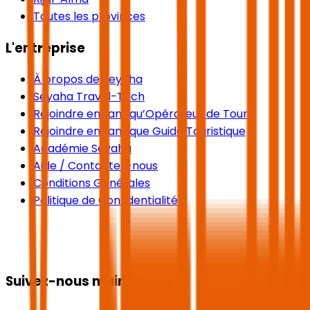
Toutes les provinces
L'entreprise
À propos de Seyaha
Seyaha Travel-Tech
Rejoindre en tant qu’Opérateur de Tours
Rejoindre en tant que Guide Touristique
Académie Seyaha
Aide / Contactez-nous
Conditions Générales
Politique de Confidentialité
Suivez-nous maintenant