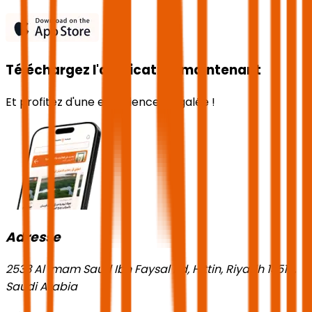
Téléchargez l'application maintenant
Et profitez d'une expérience inégalée !
Adresse
2533 Al Imam Saud Ibn Faysal Rd, Hittin, Riyadh 13518,
Saudi Arabia