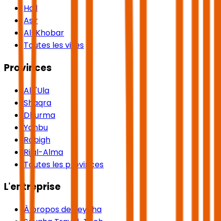
Hail
Asir
Al-Khobar
Toutes les villes
Provinces
Al-'Ula
Shaqra
Dhurma
Yanbu
Rabigh
Rijal-Alma
Toutes les provinces
L'entreprise
À propos de Seyaha