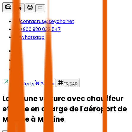
contactus@seyaha.net
+966 920 032 547
Whatsapp
Transferts
Panier
FR
/
SAR
Louer une voiture avec chauffeur
et prise en charge de l'aéroport de
Médine à Médine