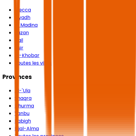
Mecca
Riyadh
Al Madina
Jazan
Hail
Asir
Al-Khobar
Toutes les villes
Provinces
Al-'Ula
Shaqra
Dhurma
Yanbu
Rabigh
Rijal-Alma