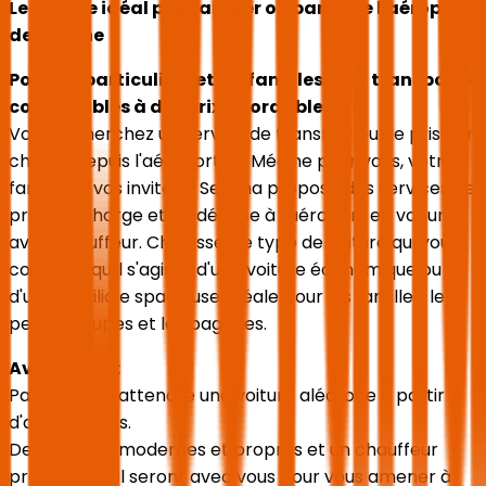
Le service idéal pour arriver ou partir de l'aéroport
de Médine
Pour les particuliers et les familles : des transports
confortables à des prix abordables
Vous recherchez un service de transfert ou de prise en
charge depuis l'aéroport de Médine pour vous, votre
famille et vos invités ? Seyaha propose des services de
prise en charge et de dépose à l'aéroport en voiture
avec chauffeur. Choisissez le type de voiture qui vous
convient, qu'il s'agisse d'une voiture économique ou
d'une familiale spacieuse, idéale pour les familles, les
petits groupes et les bagages.
Avantages :
Pas besoin d'attendre une voiture aléatoire à partir
d'applications.
Des voitures modernes et propres et un chauffeur
professionnel seront avec vous pour vous amener à