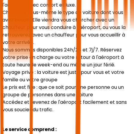
l'aéroport avec confort et luxe.
Choisissez vous-même le type de voiture dont vous
avez besoin. Elle viendra vous chercher avec un
chauffeur pour vous conduire à l'aéroport, ou vous la
retrouverez avec un chauffeur pour vous accueillir à
votre arrivée.
Nous sommes disponibles 24h/24 et 7j/7. Réservez
votre prise en charge ou votre retour à l'aéroport à
toute heure, le week-end ou même un jour férié.
Voyage privé : la voiture est juste pour vous et votre
famille ou votre groupe
Le prix est fixe : que ce soit pour une personne ou un
groupe de personnes dans une voiture
Accédez et revenez de l'aéroport facilement et sans
vous soucier du trafic.
Le service comprend :