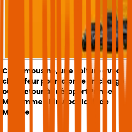
City Limousine, une voiture avec
chauffeur pour la prise en charge
ou le retour à l'aéroport Prince
Mohammed bin Abdulaziz de
Médine