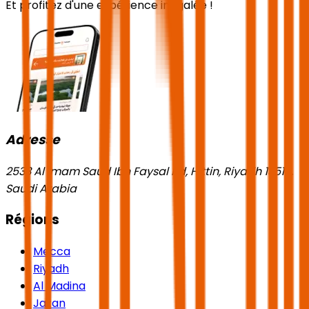
Et profitez d'une expérience inégalée !
Adresse
2533 Al Imam Saud Ibn Faysal Rd, Hittin, Riyadh 13518,
Saudi Arabia
Régions
Mecca
Riyadh
Al Madina
Jazan