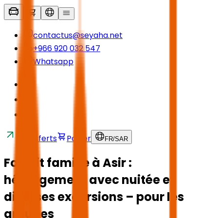
contactus@seyaha.net
+966 920 032 547
Whatsapp
Transferts
Panier
FR
/
SAR
Forfait famille à Asir :
hébergement avec nuitée et
diverses excursions – pour les
groupes