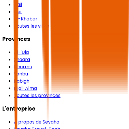
Hail
Asir
Al-Khobar
Toutes les villes
Provinces
Al-'Ula
Shaqra
Dhurma
Yanbu
Rabigh
Rijal-Alma
Toutes les provinces
L'entreprise
À propos de Seyaha