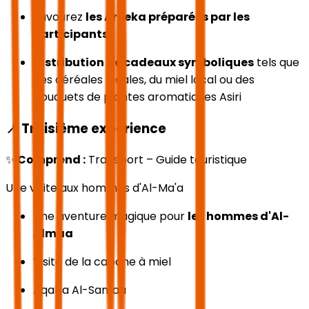
Savourez
les Areeka préparées par les
participants
.
Distribution de cadeaux symboliques
tels que
des céréales locales, du miel local ou des
bouquets de plantes aromatiques Asiri
📍
Troisième expérience
✨
Comprend :
Transport – Guide touristique
Une visite aux hommes d'Al-Ma'a
Une aventure magique pour
les hommes d'Al-
Almaa
Visite de la cabane à miel
Aqaba Al-Samaa