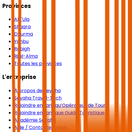
Provinces
Al-'Ula
Shaqra
Dhurma
Yanbu
Rabigh
Rijal-Alma
Toutes les provinces
L'entreprise
À propos de Seyaha
Seyaha Travel-Tech
Rejoindre en tant qu’Opérateur de Tours
Rejoindre en tant que Guide Touristique
Académie Seyaha
Aide / Contactez-nous