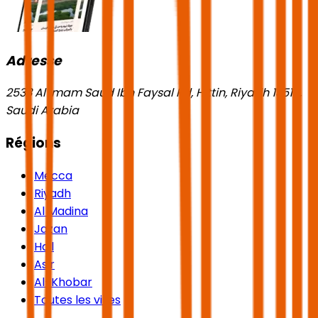
Adresse
2533 Al Imam Saud Ibn Faysal Rd, Hittin, Riyadh 13518,
Saudi Arabia
Régions
Mecca
Riyadh
Al Madina
Jazan
Hail
Asir
Al-Khobar
Toutes les villes