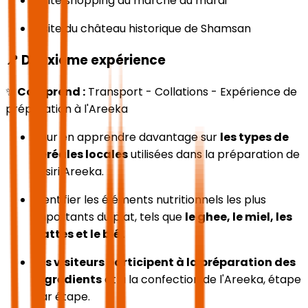
Visite shopping au marché du mardi
Visite du château historique de Shamsan
📍
Deuxième expérience
✨
Comprend :
Transport - Collations - Expérience de
préparation à l'Areeka
Pour en apprendre davantage sur
les types de
céréales locales
utilisées dans la préparation de
l'Asiri Areeka.
Identifier les éléments nutritionnels les plus
importants du plat, tels que
le ghee, le miel, les
dattes et le blé
.
Les visiteurs participent à la préparation des
ingrédients
et à la confection de l'Areeka, étape
par étape.