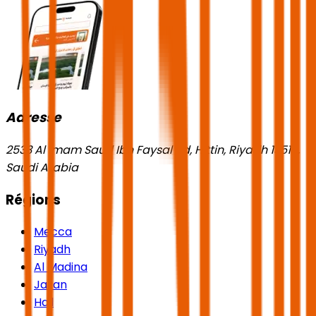
Adresse
2533 Al Imam Saud Ibn Faysal Rd, Hittin, Riyadh 13518,
Saudi Arabia
Régions
Mecca
Riyadh
Al Madina
Jazan
Hail