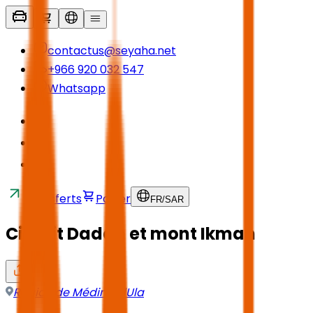
contactus@seyaha.net
+966 920 032 547
Whatsapp
Transferts
Panier
FR
/
SAR
Circuit Dadan et mont Ikmah
Région de Médine
,
AlUla