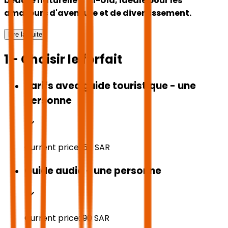
beauté naturelle d'Al-Ula, idéale pour les
amateurs d'aventure et de divertissement.
Lire la suite
1 - Choisir le forfait
Tarifs avec guide touristique - une
personne
Current price:
50
SAR
Guide audio - une personne
Current price:
90
SAR