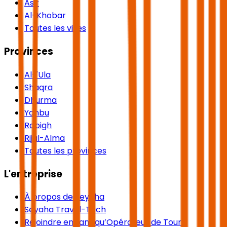
Asir
Al-Khobar
Toutes les villes
Provinces
Al-'Ula
Shaqra
Dhurma
Yanbu
Rabigh
Rijal-Alma
Toutes les provinces
L'entreprise
À propos de Seyaha
Seyaha Travel-Tech
Rejoindre en tant qu’Opérateur de Tours