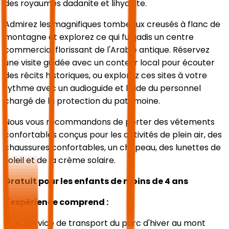
des royaumes dadanite et lihyanite.
Admirez les magnifiques tombeaux creusés à flanc de
montagne et explorez ce qui fut jadis un centre
commercial florissant de l'Arabie antique. Réservez
une visite guidée avec un conteur local pour écouter
des récits historiques, ou explorez ces sites à votre
rythme avec un audioguide et l'aide du personnel
chargé de la protection du patrimoine.
Nous vous recommandons de porter des vêtements
confortables conçus pour les activités de plein air, des
chaussures confortables, un chapeau, des lunettes de
soleil et de la crème solaire.
Gratuit pour les enfants de moins de 4 ans
L'expérience comprend :
Service de transport du parc d'hiver au mont