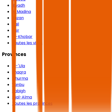
Riyadh
Al Madina
Jazan
Hail
Asir
Al-Khobar
Toutes les villes
Provinces
Al-'Ula
Shaqra
Dhurma
Yanbu
Rabigh
Rijal-Alma
Toutes les provinces