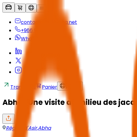
contactus@seyaha.net
+966 920 032 547
Whatsapp
Transferts
Panier
FR
/
SAR
Abha : Une visite au milieu des jac
Région d'Asir
,
Abha