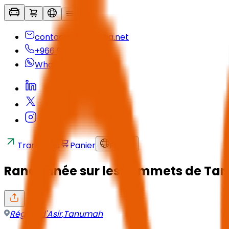
contactus@seyaha.net
+966 920 032 547
Whatsapp
Transferts
Panier
FR
/
SAR
Randonnée sur les sommets de T
Région d'Asir
,
Tanumah