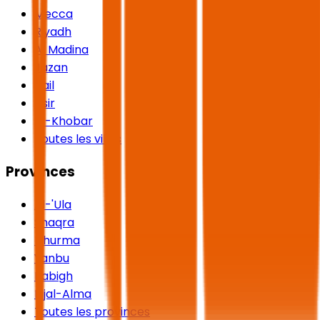
Mecca
Riyadh
Al Madina
Jazan
Hail
Asir
Al-Khobar
Toutes les villes
Provinces
Al-'Ula
Shaqra
Dhurma
Yanbu
Rabigh
Rijal-Alma
Toutes les provinces