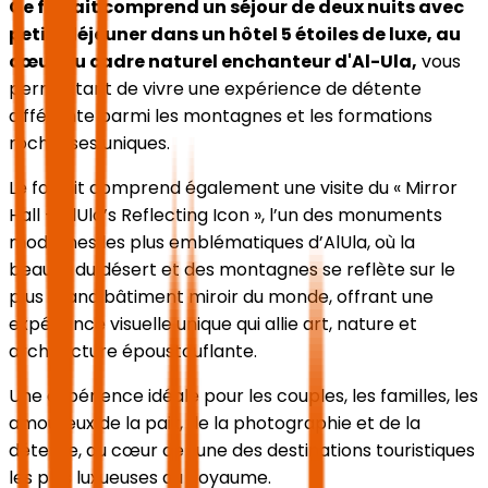
Ce forfait comprend un séjour de deux nuits avec
petit-déjeuner dans un hôtel 5 étoiles de luxe, au
cœur du cadre naturel enchanteur d'Al-Ula,
vous
permettant de vivre une expérience de détente
différente parmi les montagnes et les formations
rocheuses uniques.
Le forfait comprend également une visite du « Mirror
Hall – AlUla’s Reflecting Icon », l’un des monuments
modernes les plus emblématiques d’AlUla, où la
beauté du désert et des montagnes se reflète sur le
plus grand bâtiment miroir du monde, offrant une
expérience visuelle unique qui allie art, nature et
architecture époustouflante.
Une expérience idéale pour les couples, les familles, les
amoureux de la paix, de la photographie et de la
détente, au cœur de l'une des destinations touristiques
les plus luxueuses du Royaume.