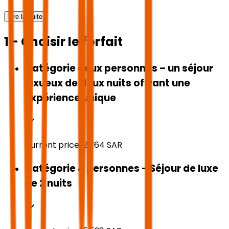
Lire la suite
1 - Choisir le forfait
Catégorie deux personnes – un séjour
luxueux de deux nuits offrant une
expérience unique
Current price:
2,764
SAR
Catégorie 4 personnes – Séjour de luxe
de 2 nuits