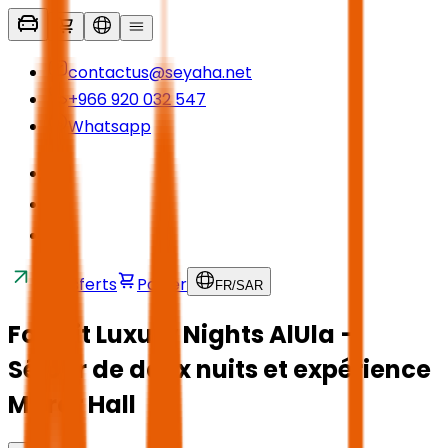
contactus@seyaha.net
+966 920 032 547
Whatsapp
Transferts
Panier
FR
/
SAR
Forfait Luxury Nights AlUla –
Séjour de deux nuits et expérience
Mirror Hall