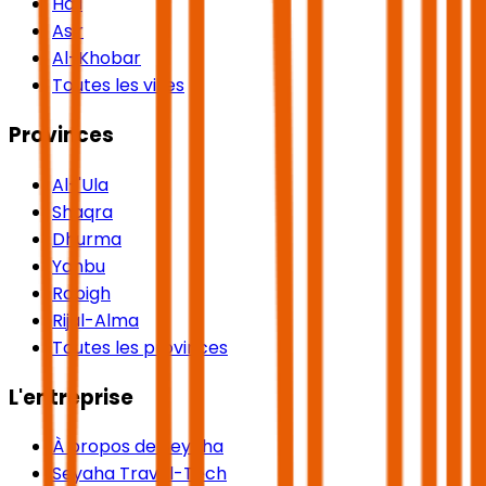
Hail
Asir
Al-Khobar
Toutes les villes
Provinces
Al-'Ula
Shaqra
Dhurma
Yanbu
Rabigh
Rijal-Alma
Toutes les provinces
L'entreprise
À propos de Seyaha
Seyaha Travel-Tech