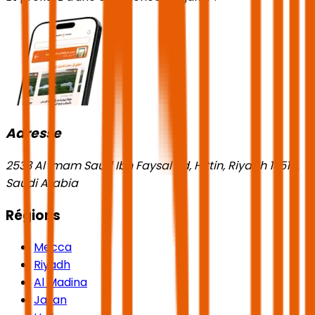
Adresse
2533 Al Imam Saud Ibn Faysal Rd, Hittin, Riyadh 13518,
Saudi Arabia
Régions
Mecca
Riyadh
Al Madina
Jazan