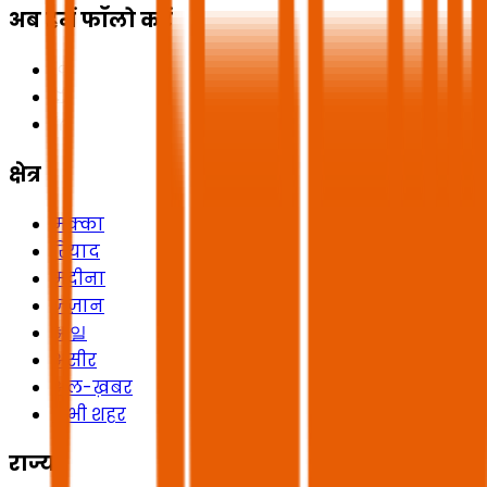
अब हमें फॉलो करें
क्षेत्र
मक्का
रियाद
मदीना
जज़ान
헤일
असीर
अल-ख़बर
सभी शहर
राज्य