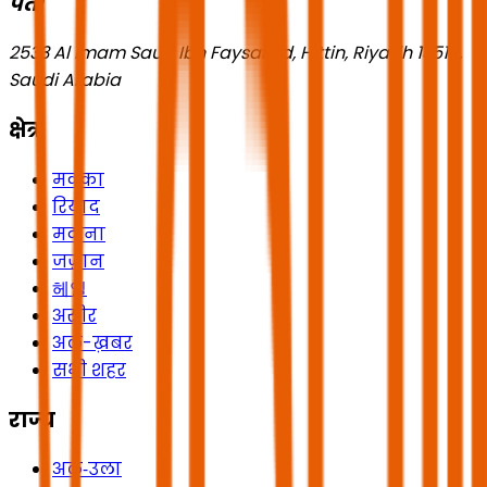
पता
2533 Al Imam Saud Ibn Faysal Rd, Hittin, Riyadh 13518,
Saudi Arabia
क्षेत्र
मक्का
रियाद
मदीना
जज़ान
헤일
असीर
अल-ख़बर
सभी शहर
राज्य
अल‑उला