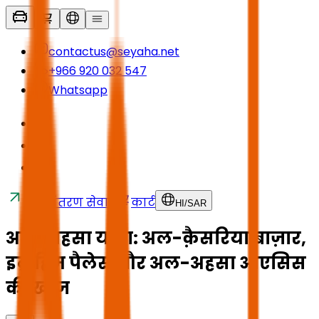
contactus@seyaha.net
+966 920 032 547
Whatsapp
स्थानांतरण सेवाएं
कार्ट
HI
/
SAR
अल-अहसा यात्रा: अल-क़ैसरिया बाज़ार,
इब्राहिम पैलेस और अल-अहसा ओएसिस
की खोज