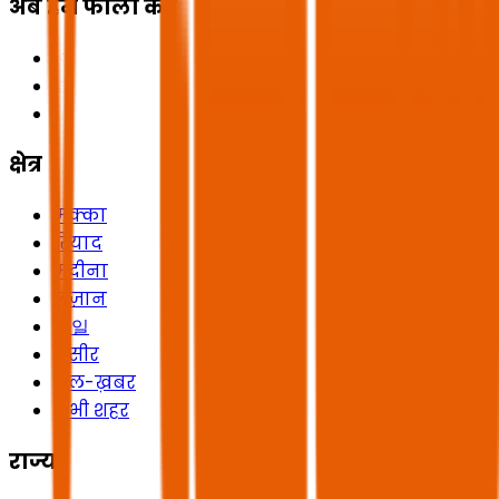
अब हमें फॉलो करें
क्षेत्र
मक्का
रियाद
मदीना
जज़ान
헤일
असीर
अल-ख़बर
सभी शहर
राज्य