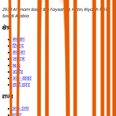
2533 Al Imam Saud Ibn Faysal Rd, Hittin, Riyadh 13518,
Saudi Arabia
क्षेत्र
मक्का
रियाद
मदीना
जज़ान
헤일
असीर
अल-ख़बर
सभी शहर
राज्य
अल‑उला
शक्रा