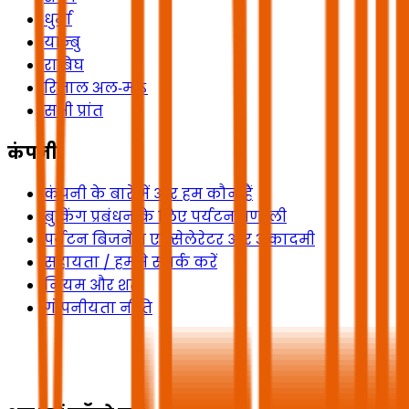
धुर्मा
यान्बु
राबिघ
रिजाल अल‑माऽ
सभी प्रांत
कंपनी
कंपनी के बारे में और हम कौन हैं
बुकिंग प्रबंधन के लिए पर्यटन प्रणाली
पर्यटन बिजनेस एक्सेलेरेटर और अकादमी
सहायता / हमसे संपर्क करें
नियम और शर्तें
गोपनीयता नीति