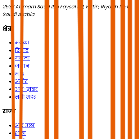
2533 Al Imam Saud Ibn Faysal Rd, Hittin, Riyadh 13518,
Saudi Arabia
क्षेत्र
मक्का
रियाद
मदीना
जज़ान
헤일
असीर
अल-ख़बर
सभी शहर
राज्य
अल‑उला
शक्रा