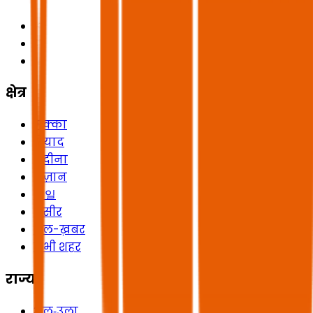
क्षेत्र
मक्का
रियाद
मदीना
जज़ान
헤일
असीर
अल-ख़बर
सभी शहर
राज्य
अल‑उला