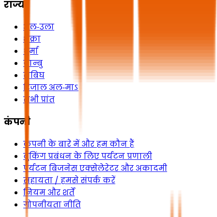
राज्य
अल‑उला
शक्रा
धुर्मा
यान्बु
राबिघ
रिजाल अल‑माऽ
सभी प्रांत
कंपनी
कंपनी के बारे में और हम कौन हैं
बुकिंग प्रबंधन के लिए पर्यटन प्रणाली
पर्यटन बिजनेस एक्सेलेरेटर और अकादमी
सहायता / हमसे संपर्क करें
नियम और शर्तें
गोपनीयता नीति