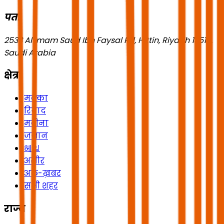
पता
2533 Al Imam Saud Ibn Faysal Rd, Hittin, Riyadh 13518,
Saudi Arabia
क्षेत्र
मक्का
रियाद
मदीना
जज़ान
헤일
असीर
अल-ख़बर
सभी शहर
राज्य