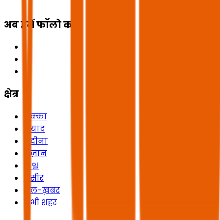
अब हमें फॉलो करें
क्षेत्र
मक्का
रियाद
मदीना
जज़ान
헤일
असीर
अल-ख़बर
सभी शहर