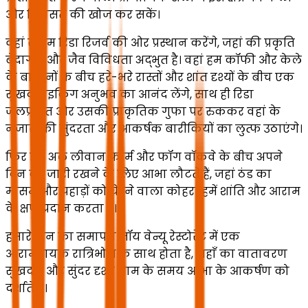
और विरासत की खोज कर सकें।
वहां से हम रिडा रिजर्व की ओर प्रस्थान करेंगे, जहां की प्रकृति
बेदाग है और जैव विविधता अद्भुत है। वहां हम कॉफी और केले
के बागानों के बीच हरे-भरे रास्तों और शांत दृश्यों के बीच एक
सुखद हाइकिंग अनुभव का आनंद लेंगे, साथ ही रिडा
जलप्रपात और उसकी प्राकृतिक गुफा पर रुककर वहां के
नजारों की सुंदरता और आकर्षक बारीकियों का लुत्फ उठाएंगे।
फिर हम अल लीवान फार्म और फॉग वॉकवे के बीच अपने
दिन को जारी रखने के लिए आभा लौटते हैं, जहां ठंड का
मौसम और पहाड़ों को घेरने वाला कोहरा हमें शांति और आराम
के क्षण प्रदान करता है।
हमारे दिन का समापन जॉय वेन्यू रेस्टोरेंट में एक
आरामदायक रात्रिभोज के साथ होता है, जहाँ का वातावरण
सुखद है और सुंदर दृश्य शाम के समय आभा के आकर्षण को
दर्शाते हैं।