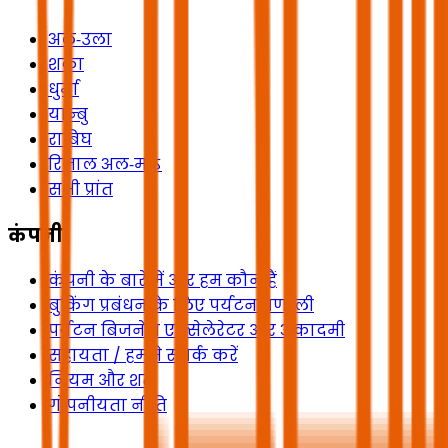
अल‑उला
शक्रा
धुर्मा
यान्बु
राबिघ
रिजाल अल‑माऽ
सभी प्रांत
कंपनी
कंपनी के बारे में और हम कौन हैं
बुकिंग प्रबंधन के लिए पर्यटन प्रणाली
पर्यटन बिजनेस एक्सेलेरेटर और अकादमी
सहायता / हमसे संपर्क करें
नियम और शर्तें
गोपनीयता नीति