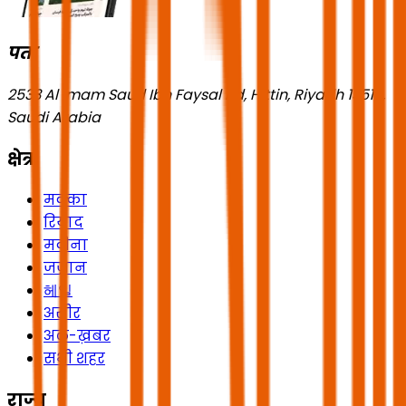
पता
2533 Al Imam Saud Ibn Faysal Rd, Hittin, Riyadh 13518,
Saudi Arabia
क्षेत्र
मक्का
रियाद
मदीना
जज़ान
헤일
असीर
अल-ख़बर
सभी शहर
राज्य