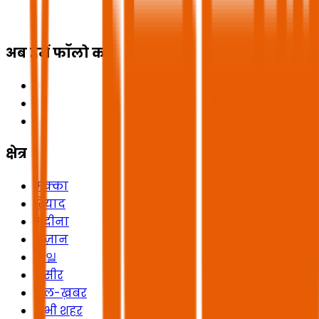
अब हमें फॉलो करें
क्षेत्र
मक्का
रियाद
मदीना
जज़ान
헤일
असीर
अल-ख़बर
सभी शहर