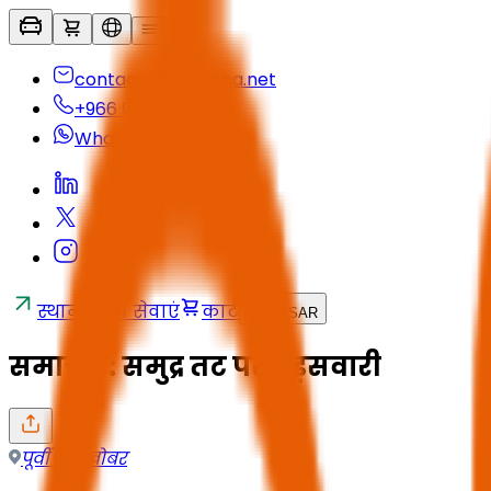
contactus@seyaha.net
+966 920 032 547
Whatsapp
स्थानांतरण सेवाएं
कार्ट
HI
/
SAR
समाचार: समुद्र तट पर घुड़सवारी
पूर्वी क्षेत्र
,
खोबर