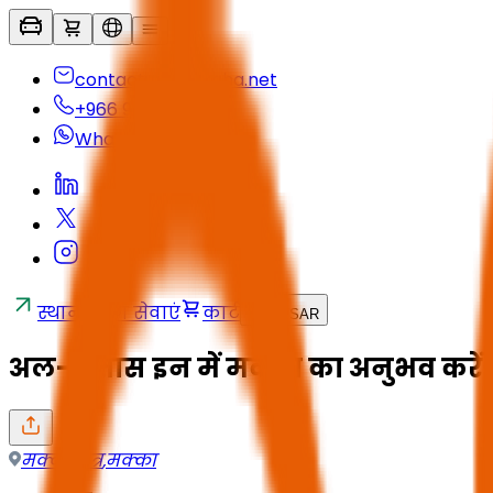
contactus@seyaha.net
+966 920 032 547
Whatsapp
स्थानांतरण सेवाएं
कार्ट
HI
/
SAR
अल-अत्तास इन में मक्का का अनुभव करें
मक्का क्षेत्र
,
मक्का