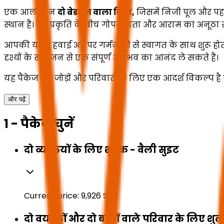
एक आलीशान
दो बेडरूम वाला विला,
जिसमें निजी पूल और पहाड
स्थान हैं। यह प्रकृति के बीच गोपनीयता और आराम का अनूठा 
आपकी यात्रा हवाई अड्डे पर गर्मजोशी से स्वागत के साथ शुर
दृश्यों के संयोजन से एक संपूर्ण अनुभव का आनंद ले सकते हैं।
यह पैकेज उन जोड़ों और परिवारों के लिए एक आदर्श विकल्प है ज
और पढ़ें
1 - पैकेज चुनें
दो व्यक्तियों के लिए शुल्क - वैली सुइट
Current price:
9,926
SAR
दो वयस्कों और दो बच्चों वाले परिवार के लिए शु