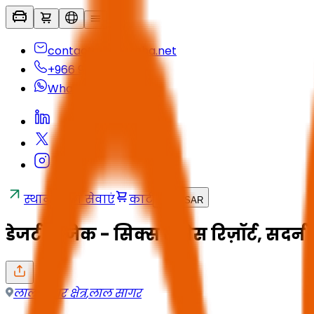
contactus@seyaha.net
+966 920 032 547
Whatsapp
स्थानांतरण सेवाएं
कार्ट
HI
/
SAR
डेजर्ट मैजिक - सिक्स सेंसेस रिज़ॉर्ट, सदर्न ड्
लाल सागर क्षेत्र
,
लाल सागर