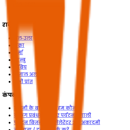
अल-ख़बर
सभी शहर
राज्य
अल‑उला
शक्रा
धुर्मा
यान्बु
राबिघ
रिजाल अल‑माऽ
सभी प्रांत
कंपनी
कंपनी के बारे में और हम कौन हैं
बुकिंग प्रबंधन के लिए पर्यटन प्रणाली
पर्यटन बिजनेस एक्सेलेरेटर और अकादमी
सहायता / हमसे संपर्क करें