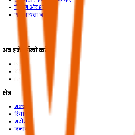
नियम और शर्तें
गोपनीयता नीति
अब हमें फॉलो करें
क्षेत्र
मक्का
रियाद
मदीना
जज़ान