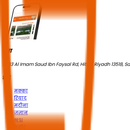
पता
2533 Al Imam Saud Ibn Faysal Rd, Hittin, Riyadh 13518, S
क्षेत्र
मक्का
रियाद
मदीना
जज़ान
헤일
असीर