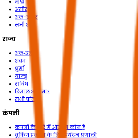
헤일
असीर
अल-ख़बर
सभी शहर
राज्य
अल‑उला
शक्रा
धुर्मा
यान्बु
राबिघ
रिजाल अल‑माऽ
सभी प्रांत
कंपनी
कंपनी के बारे में और हम कौन हैं
बुकिंग प्रबंधन के लिए पर्यटन प्रणाली