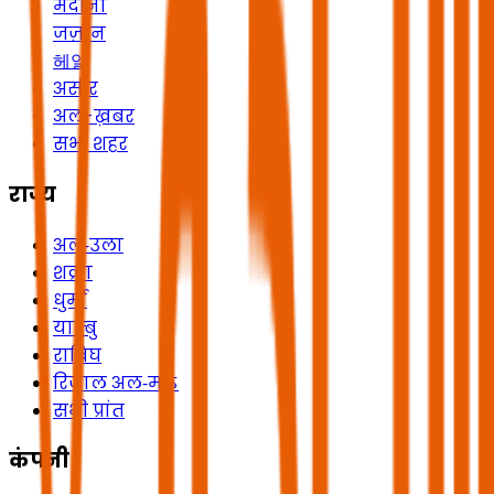
मदीना
जज़ान
헤일
असीर
अल-ख़बर
सभी शहर
राज्य
अल‑उला
शक्रा
धुर्मा
यान्बु
राबिघ
रिजाल अल‑माऽ
सभी प्रांत
कंपनी