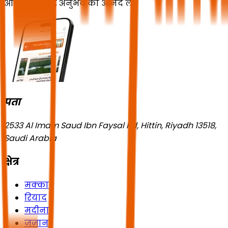
और एक बेजोड़ अनुभव का आनंद लें!
पता
2533 Al Imam Saud Ibn Faysal Rd, Hittin, Riyadh 13518,
Saudi Arabia
क्षेत्र
मक्का
रियाद
मदीना
जज़ान