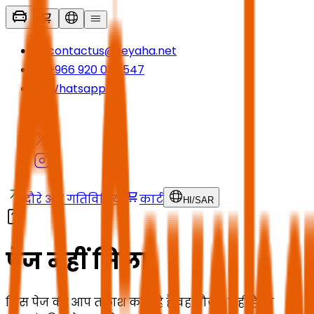
contactus@seyaha.net
+966 920 032 547
Whatsapp
दौरे और गतिविधियाँ
कार्ट
HI
/
SAR
पेज नहीं मिला
जिस पेज की आप तलाश कर रहे हैं वह मौजूद नहीं है या