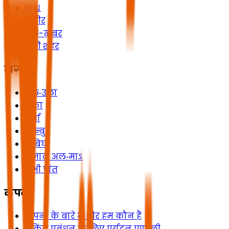
헤일
असीर
अल-ख़बर
सभी शहर
राज्य
अल‑उला
शक्रा
धुर्मा
यान्बु
राबिघ
रिजाल अल‑माऽ
सभी प्रांत
कंपनी
कंपनी के बारे में और हम कौन हैं
बुकिंग प्रबंधन के लिए पर्यटन प्रणाली