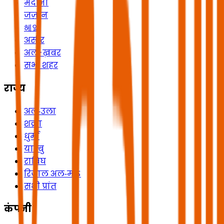
मदीना
जज़ान
헤일
असीर
अल-ख़बर
सभी शहर
राज्य
अल‑उला
शक्रा
धुर्मा
यान्बु
राबिघ
रिजाल अल‑माऽ
सभी प्रांत
कंपनी