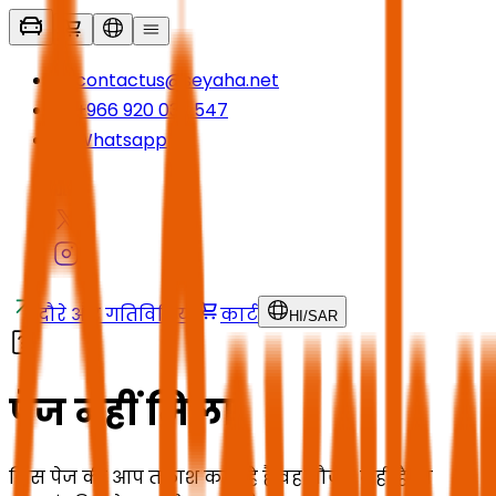
contactus@seyaha.net
+966 920 032 547
Whatsapp
दौरे और गतिविधियाँ
कार्ट
HI
/
SAR
पेज नहीं मिला
जिस पेज की आप तलाश कर रहे हैं वह मौजूद नहीं है या