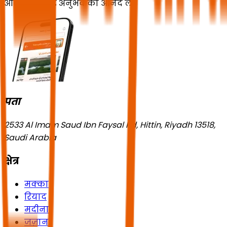
और एक बेजोड़ अनुभव का आनंद लें!
पता
2533 Al Imam Saud Ibn Faysal Rd, Hittin, Riyadh 13518,
Saudi Arabia
क्षेत्र
मक्का
रियाद
मदीना
जज़ान