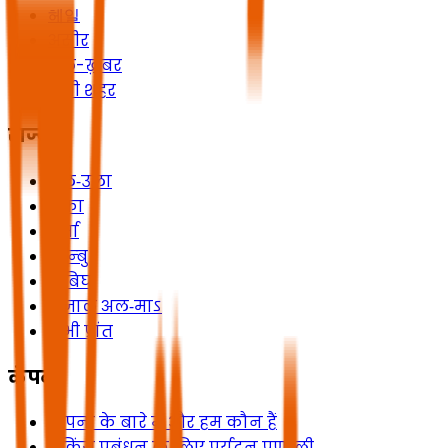
헤일
असीर
अल-ख़बर
सभी शहर
राज्य
अल‑उला
शक्रा
धुर्मा
यान्बु
राबिघ
रिजाल अल‑माऽ
सभी प्रांत
कंपनी
कंपनी के बारे में और हम कौन हैं
बुकिंग प्रबंधन के लिए पर्यटन प्रणाली