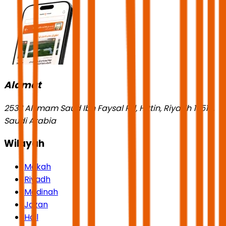
Alamat
2533 Al Imam Saud Ibn Faysal Rd, Hittin, Riyadh 13518,
Saudi Arabia
Wilayah
Mekah
Riyadh
Madinah
Jazan
Hail