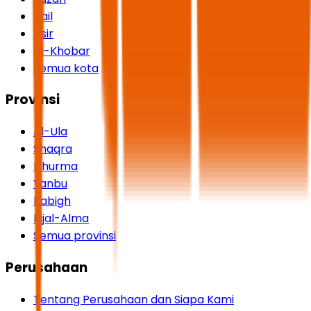
Hail
Asir
Al-Khobar
Semua kota
Provinsi
Al-Ula
Shaqra
Dhurma
Yanbu
Rabigh
Rijal-Alma
Semua provinsi
Perusahaan
Tentang Perusahaan dan Siapa Kami