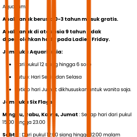
Aquarium:
Anak-anak berusia 0-3 tahun masuk gratis.
Anak-anak di atas usia 9 tahun tidak
diperbolehkan hadir pada Ladies' Friday.
Jam buka Aquariumia:
Dari pukul 12 siang hingga 6 sore
Tutup: Hari Senin dan Selasa
Setiap hari Jumat dikhususkan untuk wanita saja.
Jam buka Six Flags:
Minggu, Rabu, Kamis, Jumat
: Setiap hari dari pukul
15.00 hingga 23.00
Sabtu
: Dari pukul 12:00 siang hingga 12:00 malam