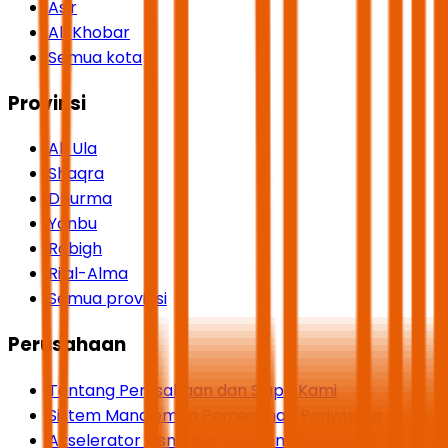
Asir
Al-Khobar
Semua kota
Provinsi
Al-Ula
Shaqra
Dhurma
Yanbu
Rabigh
Rijal-Alma
Semua provinsi
Perusahaan
Tentang Perusahaan dan Siapa Kami
Sistem Manajemen Pemesanan Pariwisata
Akselerator Bisnis dan Akademi Pariwisata