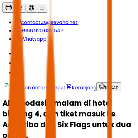
contactus@seyaha.net
+966 920 032 547
Whatsapp
Layanan antar-jemput
Keranjang
ID
/
SAR
Akomodasi 3 malam di hotel
bintang 4, dan tiket masuk ke
Aquariba dan Six Flags untuk dua
orang.