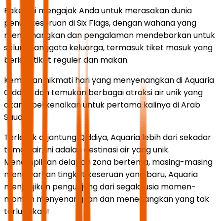
Paket ini mengajak Anda untuk merasakan dunia
penuh keseruan di Six Flags, dengan wahana yang
menyenangkan dan pengalaman mendebarkan untuk
seluruh anggota keluarga, termasuk tiket masuk yang
berisi 5 tiket reguler dan makan.
Kemudian nikmati hari yang menyenangkan di Aquaria
Qiddiya dan temukan berbagai atraksi air unik yang
akan diperkenalkan untuk pertama kalinya di Arab
Saudi.
Terletak di jantung Qiddiya, Aquaria lebih dari sekadar
taman air; ini adalah destinasi air yang unik.
Menampilkan delapan zona bertema, masing-masing
menawarkan tingkat keseruan yang baru, Aquaria
menjanjikan pengunjung dari segala usia momen-
momen menyenangkan dan menegangkan yang tak
terlupakan!