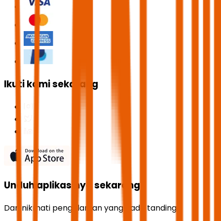
Ikuti kami sekarang
Unduh aplikasinya sekarang
Dan nikmati pengalaman yang tiada tanding!