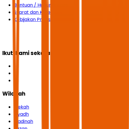
Bantuan / Hubungi Kami
Syarat dan Ketentuan
Kebijakan Privasi
Ikuti kami sekarang
Wilayah
Mekah
Riyadh
Madinah
Jazan