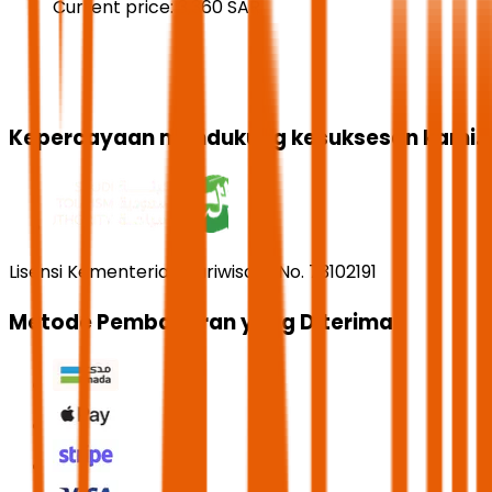
Current price:
3,360
SAR
Kepercayaan mendukung kesuksesan kami.
Lisensi Kementerian Pariwisata No. 73102191
Metode Pembayaran yang Diterima