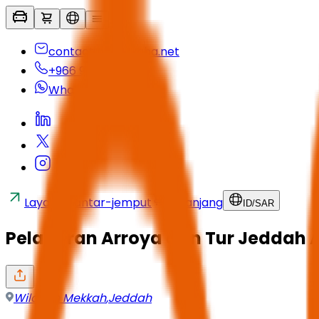
contactus@seyaha.net
+966 920 032 547
Whatsapp
Layanan antar-jemput
Keranjang
ID
/
SAR
Pelayaran Arroya dan Tur Jeddah 
Wilayah Mekkah
,
Jeddah