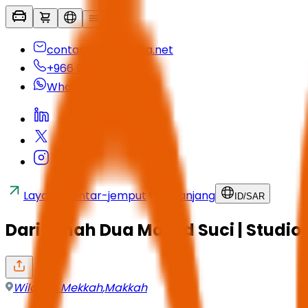
contactus@seyaha.net
+966 920 032 547
Whatsapp
Layanan antar-jemput
Keranjang
ID
/
SAR
Dari tanah Dua Masjid Suci | Studi
Wilayah Mekkah
,
Makkah