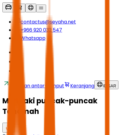
contactus@seyaha.net
+966 920 032 547
Whatsapp
Layanan antar-jemput
Keranjang
ID
/
SAR
Mendaki puncak-puncak
Tanomah