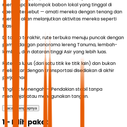
menjumpai kelompok babon lokal yang tinggal di
daerah tersebut — amati mereka dengan tenang dan
mereka akan melanjutkan aktivitas mereka seperti
biasa.
Di tahap terakhir, rute terbuka menuju puncak dengan
pemandangan panorama lereng Tanuma, lembah-
lembah, dan dataran tinggi Asir yang lebih luas.
Rutenya lurus (dari satu titik ke titik lain) dan bukan
melingkar, dengan transportasi disediakan di akhir
perjalanan.
Tingkat: Menengah — Pendakian stabil tanpa
memanjat atau menggunakan tangan.
Baca selengkapnya
1 - Pilih paket