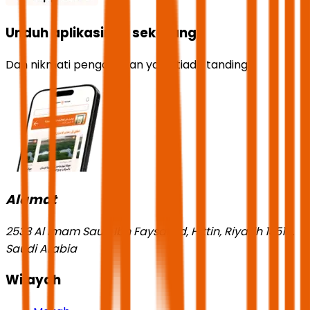
Unduh aplikasinya sekarang
Dan nikmati pengalaman yang tiada tanding!
Alamat
2533 Al Imam Saud Ibn Faysal Rd, Hittin, Riyadh 13518,
Saudi Arabia
Wilayah