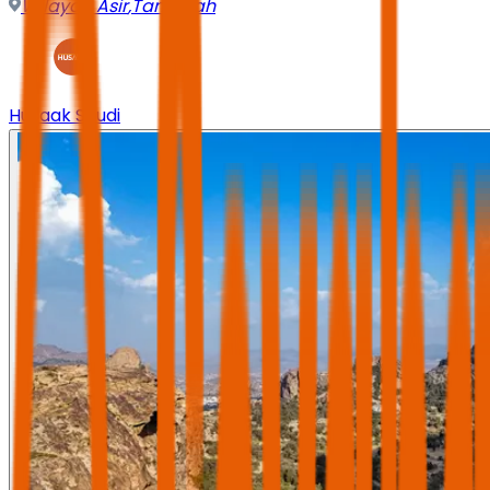
Wilayah Asir
,
Tanumah
Husaak Saudi