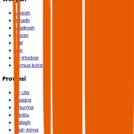
Mekah
Riyadh
Madinah
Jazan
Hail
Asir
Al-Khobar
Semua kota
Provinsi
Al-Ula
Shaqra
Dhurma
Yanbu
Rabigh
Rijal-Alma