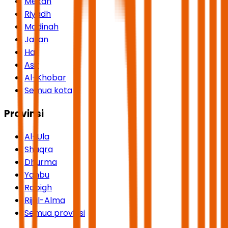
Mekah
Riyadh
Madinah
Jazan
Hail
Asir
Al-Khobar
Semua kota
Provinsi
Al-Ula
Shaqra
Dhurma
Yanbu
Rabigh
Rijal-Alma
Semua provinsi