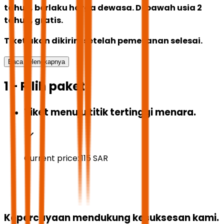
tahun, berlaku harga dewasa. Di bawah usia 2
tahun, gratis.
Tiket akan dikirim setelah pemesanan selesai.
Baca selengkapnya
1 - Pilih paket
Tiket menuju titik tertinggi menara.
Current price:
115
SAR
Kepercayaan mendukung kesuksesan kami.