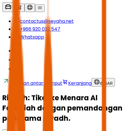
contactus@seyaha.net
+966 920 032 547
Whatsapp
Layanan antar-jemput
Keranjang
ID
/
SAR
Riyadh: Tiket ke Menara Al
Faisaliah dengan pemandangan
panorama Riyadh.