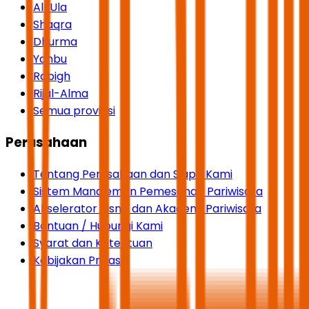
Al-Ula
Shaqra
Dhurma
Yanbu
Rabigh
Rijal-Alma
Semua provinsi
Perusahaan
Tentang Perusahaan dan Siapa Kami
Sistem Manajemen Pemesanan Pariwisata
Akselerator Bisnis dan Akademi Pariwisata
Bantuan / Hubungi Kami
Syarat dan Ketentuan
Kebijakan Privasi