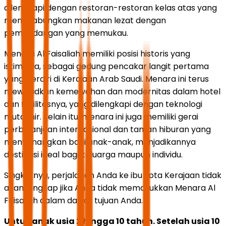
dilengkapi dengan restoran-restoran kelas atas yang
menggabungkan makanan lezat dengan
pemandangan yang memukau.
Menara Al Faisaliah memiliki posisi historis yang
istimewa, sebagai gedung pencakar langit pertama
yang berdiri di Kerajaan Arab Saudi. Menara ini terus
mewujudkan kemewahan dan modernitas dalam hotel
dan fasilitasnya, yang dilengkapi dengan teknologi
mutakhir. Selain itu, menara ini juga memiliki gerai
perbelanjaan internasional dan taman hiburan yang
menyenangkan bagi anak-anak, menjadikannya
destinasi ideal bagi keluarga maupun individu.
Singkatnya, perjalanan Anda ke ibu kota Kerajaan tidak
akan lengkap jika Anda tidak memasukkan Menara Al
Faisaliah dalam daftar tujuan Anda.
Untuk anak usia 2 hingga 10 tahun. Setelah usia 10