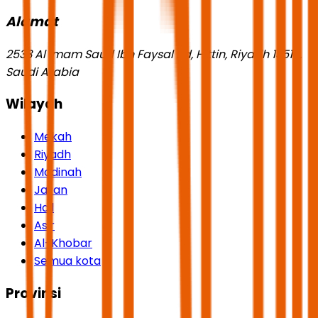
Alamat
2533 Al Imam Saud Ibn Faysal Rd, Hittin, Riyadh 13518,
Saudi Arabia
Wilayah
Mekah
Riyadh
Madinah
Jazan
Hail
Asir
Al-Khobar
Semua kota
Provinsi