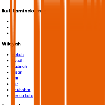
Ikuti kami sekarang
Wilayah
Mekah
Riyadh
Madinah
Jazan
Hail
Asir
Al-Khobar
Semua kota