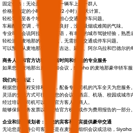
固定价格：无论是一人还是一辆车上的一群人
价格按约定的小时数（8 或 12 小时）按天计算。
轻松导航至各个地点，无需担心交通或停车问题。
车厢配有空调，干净且状况良好，没有吸烟或难闻的气味。
专业司机会说阿拉伯语和英语，有丰富的城市驾驶经验，熟悉
轻松游览麦地那的各个景点，无需担心交通或停车问题。
可以预订从麦地那到麦加、吉达、延布、阿尔乌拉和巴德尔的
商务人士和官方访客：节省时间和舒适的专业服务
如果您来麦地那出差或参加会议，Siyaha 的麦地那豪华轿
我们向您保证：
根据您的日程安排和预约，配备专职司机的汽车全天为您服务
灵活的交通方式可往返于您的会议、酒店、机场、校园或城市
经过培训的司机可以接待官方客人和商人。
能够保留税务发票以提交给官方机构或作为费用报告的一部分
企业和活动策划者：为您的宾客和贵宾提供豪华交通
无论您是接待公司客人还是在麦地那组织会议或活动，Siyah