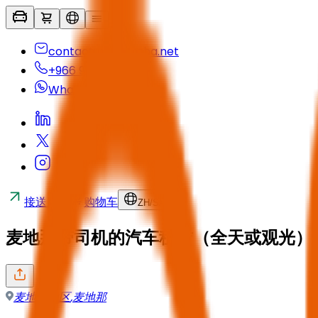
contactus@seyaha.net
+966 920 032 547
Whatsapp
接送服务
购物车
ZH
/
SAR
麦地那带司机的汽车租赁（全天或观光）
麦地那地区
,
麦地那