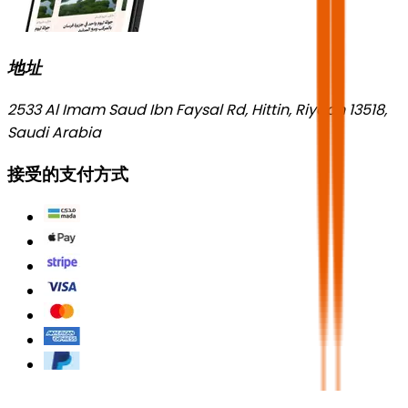
地址
2533 Al Imam Saud Ibn Faysal Rd, Hittin, Riyadh 13518,
Saudi Arabia
接受的支付方式