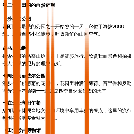
第二天：田沼的自然奇观
🌲
沙拉夫公园
从阿西尔最美的公园之一开始您的一天，它位于海拔2000
米。沿着自然小径徒步，呼吸新鲜的山间空气。
⛰️
马奈山脉
探索雄伟的马奈山脉，这里是徒步旅行、欣赏壮丽景色和拍摄
令人惊叹的照片的理想场所。
🌳
阿尔马赫法尔公园
漫步在郁郁葱葱的花园中，花园里种满了薄荷、百里香和罗勒
等芳香草本植物——这里是四季自然爱好者的天堂。
🍴
在遗址享用午餐
您可以在体现当地文化的环境中享用丰盛的餐点，这里的流行
氛围与当地美食融为一体。
🏺
田沼考古博物馆