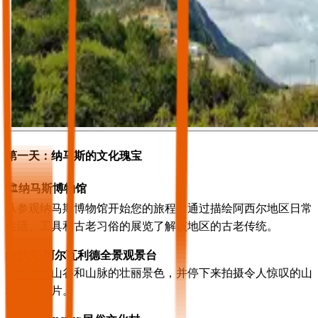
第一天：纳马斯的文化瑰宝
🏛️
纳马斯博物馆
从参观纳马斯博物馆开始您的旅程，通过描绘阿西尔地区日常
生活、工具和古老习俗的展览了解该地区的古老传统。
📸
沙夫·阿尔瓦利德全景观景台
欣赏周围山谷和山脉的壮丽景色，并停下来拍摄令人惊叹的山
地景观照片。