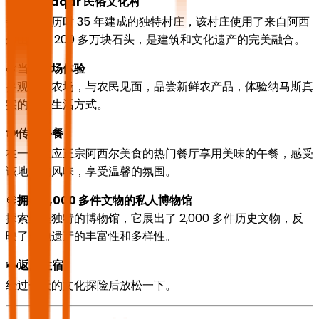
🏘️
Al-Maqar 民俗文化村
参观一座历时 35 年建成的独特村庄，该村庄使用了来自阿西
尔山脉的 200 多万块石头，是建筑和文化遗产的完美融合。
🌿
当地农场体验
参观当地农场，与农民见面，品尝新鲜农产品，体验纳马斯真
实的乡村生活方式。
🍽️
传统午餐
在一家供应正宗阿西尔美食的热门餐厅享用美味的午餐，感受
该地区的风味，享受温馨的氛围。
🧭
拥有 2,000 多件文物的私人博物馆
探索这座独特的博物馆，它展出了 2,000 多件历史文物，反
映了当地遗产的丰富性和多样性。
🛏️
返回住宿
经过一天的文化探险后放松一下。