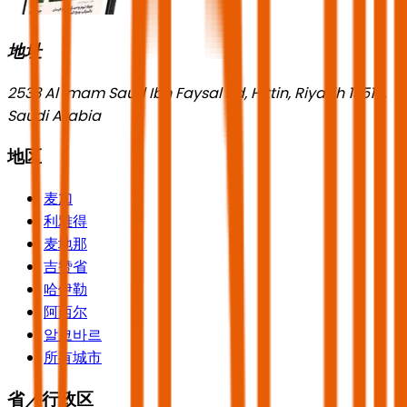
地址
2533 Al Imam Saud Ibn Faysal Rd, Hittin, Riyadh 13518,
Saudi Arabia
地区
麦加
利雅得
麦地那
吉赞省
哈伊勒
阿西尔
알코바르
所有城市
省／行政区