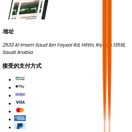
地址
2533 Al Imam Saud Ibn Faysal Rd, Hittin, Riyadh 13518,
Saudi Arabia
接受的支付方式