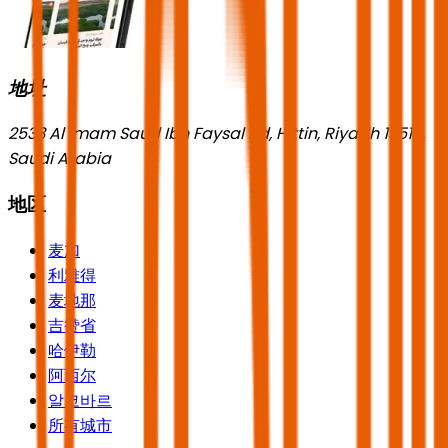
地址
2533 Al Imam Saud Ibn Faysal Rd, Hittin, Riyadh 13518,
Saudi Arabia
地区
麦加
利雅得
麦地那
吉赞省
哈伊勒
阿西尔
알코바르
所有城市