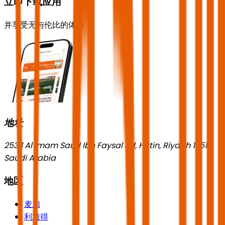
立即下载应用
并享受无与伦比的体验！
地址
2533 Al Imam Saud Ibn Faysal Rd, Hittin, Riyadh 13518,
Saudi Arabia
地区
麦加
利雅得