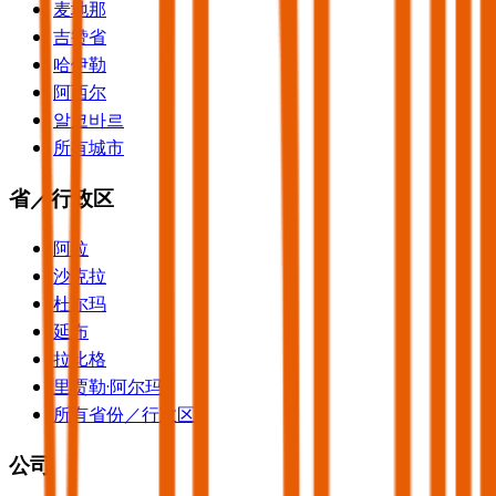
麦地那
吉赞省
哈伊勒
阿西尔
알코바르
所有城市
省／行政区
阿拉
沙克拉
杜尔玛
延布
拉比格
里贾勒·阿尔玛
所有省份／行政区
公司