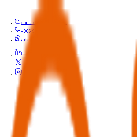
contactus@seyaha.net
+966 920 032 547
واتساب