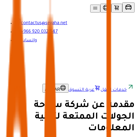
contactus@seyaha.net
+966 920 032 547
واتساب
AR
/
SAR
خدمات النقل
عربة التسوق
مقدمة عن شركة سياحة
الجولات الممتعة لتقنية
المعلومات