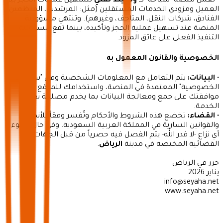
• تعمل منصة "سياحة" كـ
وسيط تقني
لتسهيل عمليات الحجز بين
العميل ومزودي الخدمات المستقلين (مثل: المرشدين، المنظمين،
الفنادق، شركات النقل، المتاحف، وغيرهم). وتنتهي مسؤولية
المنصة عند تسهيل عملية الحجز وتأكيده، بينما تقع مسؤولية
التنفيذ الفعلي على عاتق المزود.
الخصوصية والقانون المعمول به
•
البيانات:
يتم التعامل مع المعلومات الشخصية وفق "سياسة
الخصوصية" المعتمدة في المنصة، واستخدامك للموقع يعني
موافقتك على جمع ومعالجة البيانات بما يخدم مصلحة تقديم
الخدمة.
•
القضاء:
تخضع هذه الشروط والأحكام وتُفسر وفقاً للأنظمة
والقوانين السارية في المملكة العربية السعودية. وفي حال نشوء
أي نزاع -لا قدر الله- يتم الفصل فيه حصرياً من قبل الجهات
القضائية المختصة في مدينة
الرياض
.
حرر في الرياض
يناير 2026
info@seyaha.net
www.seyaha.net