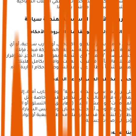
والمنسقين، لكننا لا نقدم خدمات منظمي الرحلات السياحية
والمرشدين السياحيين مباشرة بأنفسنا.
الشروط والأحكام الأساسية لمنصة سياحة
إخلاء المسؤولية والموافقة على الشروط والأحكام
بمجرد قيامك بحجز جولة، أو تذاكر دخول، أو تجارب سياحية، أو أي
فعالية معروضة عبر منصة "سياحة" والمشاركة فيها، فإنك
تكتسب صفة "العميل" لدى الشركة. وبموجب هذا الحجز، تقرّ إقراراً
نافياً للجهالة بأنك قد قرأت وفهمت ووافقت بكامل أهليتك
المعتبرة شرعاً ونظاماً على كافة الشروط والأحكام الواردة أدناه.
تحمل المخاطر والمسؤولية عن السلامة
على الرغم من سعي منصة "سياحة" لتوفير تجارب آمنة، إلا أن
المشاركة في الفعاليات التي تتضمن طبيعة خاصة مثل
"المغامرات"، أو المشي الجبلي (الهايكنق)، أو التسلق، أو النزول
بالحبال، أو الغوص، أو رحلات السفاري وتطعيس السيارات، أو
الطيران الشراعي، قد تنطوي على مخاطر طبيعية أو حوادث قد
تؤدي إلى إصابات جسدية.
وبناءً عليه: