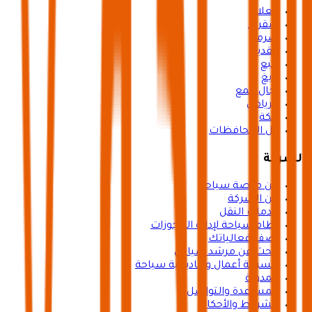
العلا
شقراء
ضرما
القدية
ينبع
رابغ
رجال المع
الرياض
مكة
كل المحافظات
الشركة
عن منصة سياحة
عن الشركة
خدمات النقل
نظام سياحة لإدارة الحجوزات
أضف فعالياتك
ابحث عن مرشد سياحي
مسرعة أعمال وأكاديمية سياحة
المدوّنة
المساعدة والتواصل
الشروط والأحكام