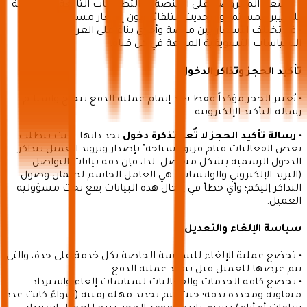
• الأسعار المعروضة على المنصة أو التطبيقات التابعة لها عرضة
للتغيير المستمر والتحديث التلقائي دون إشعار مسبق.
• قد تختلف الأسعار بين منصة وأخرى بناءً على العروض أو
السياسات التسويقية المتبعة في كل قناة.
تأكيد الحجز وتذاكر الدخول
• يُعتبر الحجز مؤكداً فقط بعد إتمام عملية الدفع بنجاح واستلام
رسالة التأكيد الإلكترونية.
•
رسالة تأكيد الحجز لا تُعد تذكرة دخول
بحد ذاتها. حيث تتطلب
بعض الفعاليات قيام فريق "سياحة" بإصدار وتزويد العميل بتذاكر
الدخول الرسمية بشكل منفصل. لذا، فإن دقة بيانات التواصل
(البريد الإلكتروني والواتساب) هي العامل الحاسم لضمان وصول
التذاكر إليكم؛ وأي خطأ في إدخال هذه البيانات يقع تحت مسؤولية
العميل.
سياسة الإلغاء والتعديل
• تخضع عملية الإلغاء للسياسة الخاصة بكل خدمة على حدة، والتي
يتم عرضها للعميل قبل تنفيذ عملية الدفع.
• تخضع كافة الخدمات والفعاليات لسياسات إلغاء واسترداد
متفاوتة ومحددة بدقة؛ حيث يتم تحديد مهلة زمنية (سواءً كانت عدد