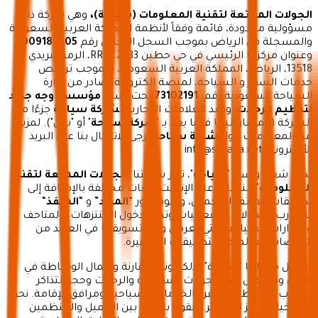
الجولات الممتعة لتقنية المعلومات (سياحة)،
وهي شركة ذات
مسؤولية محدودة، قائمة وفقاً لأنظمة المملكة العربية السعودية
والمسجلة في الرياض بموجب السجل التجاري رقم
1009182905
وعنوان مركزها الرئيسي في حي حطين RRHC2533، الرمز البريدي
13518، الرياض، المملكة العربية السعودية، وبموجب ﺗﺮﺧﻴﺺ
ﺧﺪﻣﺎت اﻟﺴﻔﺮ و اﻟﺴﻴﺎﺣﺔ، لمنصة الكترونية، صادر من وزارة
السياحة السعودية رقم:
73102191
تحت اسم:
مؤسسة وجه جديد
لتنظيم الرحلات.
وتعد العلامات التجارية ل
شركة سياحة
جزءًا من
الشركة (المشار إليها فيما بعد بـ "
شركة سياحة
" أو "نحن"). لمزيد
من المعلومات حول
شركة سياحة
يرجى الاتصال بنا على البريد
الألكتروني:
info@seyaha.net
تحت شعار واسم "
سياحة
"، تدير شركتنا "
الجولات الممتعة لتقنية
المعلومات
" منصات على الإنترنت بلغات مختلفة بالإضافة إلى
تطبيقات الهاتف المحمول، وتقوم بدور “
المورد
” و “
المنفذ
“
للتجارب والجولات والفعاليات وتذاكر دخول المنتزهات والمتاحف
والمزارات السياحية التي تعرض ويتم تسويقها في العديد من
المنصات العالمية والتطبيقات الشهيرة.
تشمل خدماتنا "التقنية" الإلكترونية مقارنة واعمال الوساطة في
عرض وتسهيل حجز الجولات السياحية والرحلات وحجز التذاكر
وتجارب وأنشطة السفر والخدمات السياحية ومرافق الإقامة. نحن
نوفر خيار الحجز المباشر. ونقوم بالربط بين العميل والمنظمين