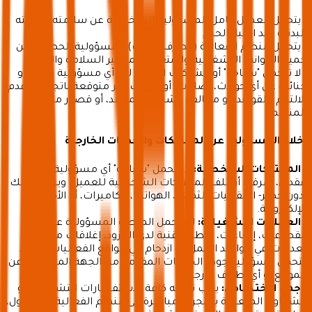
• يتحمل العميل كامل المسؤولية الشخصية عن سلامته وصحته
البدنية عند اختيار الحجز.
• يتحمل منظم الفعالية (الطرف الثالث) المسؤولية الحصرية عن
جميع الجوانب التشغيلية والمتعلقة بمعايير السلامة والأمان.
• لا تتحمل "سياحة" أو الشركات التابعة لها أي مسؤولية مدنية أو
جنائية عن أي حوادث، إصابات، أو ظروف غير متوقعة ناتجة عن عدم
الالتزام بالقواعد، أو مخالفة إرشادات المرشد، أو قصور من قِبل
المنظم.
إخلاء المسؤولية عن الممتلكات والخدمات الخارجية
•
الممتلكات الشخصية:
لا تتحمل "سياحة" أي مسؤولية تجاه
فقدان، سرقة، أو تلف الممتلكات الشخصية للعميل، ويشمل ذلك
-دون حصر- المقتنيات الثمينة، الهواتف، الكاميرات، أو الأجهزة
الإلكترونية.
•
العمليات التشغيلية:
لا تتحمل المنصة المسؤولية عن أي
انقطاعات، إلغاءات، أعطال تقنية لدى المزود، إغلاقات مؤقتة،
تعديلات في مواعيد العمل، أو ازدحام في مواقع الفعاليات. كما لا
تتحمل مسؤولية جودة الخدمات المقدمة من الجهة المسؤولة عن
الموقع أو أي أطراف خارجية.
•
جهة الاختصاص:
يجب توجيه كافة الاستفسارات التشغيلية أو
الشكاوى المتعلقة بالتجربة مباشرة إلى منظم الفعالية المسؤول،