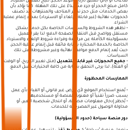
ساعات أو أيام) تسبق تاريخ وموعد الحجز، تتيح للعميل استرداد
كامل مبلغ الحجز أو جزء منه بناءً على تلك المهلة. كما نؤكد بأن
بعض الخدمات مثل حجز تذاكر المتاحف والمنتزهات قد تُصنف
كحجوزات نهائية (غير قابلة للإلغاء أو الاسترداد) بمجرد إتمام عملية
الشراء.
• تظهر هذه الشروط والسياسات الخاصة بكل خدمة بشكل
مستقل وواضح قبل الانتقال لصفحة الدفع؛ لذا يقر العميل
بمسؤوليته الكاملة عن مراجعة وقراءة شروط الإلغاء والاسترداد
الخاصة بالخدمة المختارة بعناية فائقة قبل إتمام عملية الحجز،
حيث يُعد إتمام الدفع موافقة نهائية وغير مشروطة على تلك
السياسات.
•
جميع الحجوزات غير قابلة للتعديل
(مثل تغيير التاريخ، أو الوقت،
أو الفئة)، لذا يرجى التحقق بعناية من كافة الاختيارات قبل الدفع.
الممارسات المحظورة
• يُمنع استخدام الموقع لأي غرض غير قانوني أو القيام بأي عمل
يسبب ضرراً تقنياً أو معنوياً للمنصة أو مستخدميها.
• يُحظر إدخال معلومات مضللة، أو انتحال شخصية الغير، أو
محاولة الوصول غير المصرح به للخدمات.
دور منصة سياحة (حدود المسؤولية)