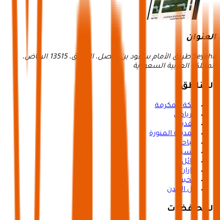
العنوان
Seyaha طريق الأمام سعود بن فيصل، العقيق، 13515 الرياض،
المملكة العربية السعودية
المناطق
مكة المكرمة
الرياض
القدية
المدينة المنورة
الباحة
عسير
حائل
جازان
الخبر
كل المدن
المحافظات