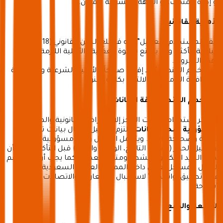
أو إدارة المتحف، أو الجهة المشغلة للمكان.
الأهلية القانونية
• يقر المستخدم “العميل” بأنه قد بلغ السن القانوني (18 سنة
ميلادية فأكثر) وأنه يتمتع بالقوة العقلية والأهلية اللازمة للالتزام
بهذه الشروط.
• استخدام المنصة يُعد إقراراً صريحاً بالأهلية الشرعية والنظامية
والموافقة التامة على الالتزام بكافة البنود.
استخدام المنصة ودقة البيانات
• يُحظر استخدام خدمات الحجز إلا للأغراض القانونية والمشروعة.
•
مسؤولية صحة البيانات:
يلتزم العميل بإدخال بيانات تواصل
دقيقة وصحيحة 100%. ويتحمل العميل وحده مسؤولية مراجعة
تفاصيل الحجز (الاسم، التاريخ، الوقت، والعدد) قبل التأكيد. يجب أن
يكون البريد الإلكتروني نشطاً ومتاحاً للعميل، كما يجب أن يكون رقم
الجوال المسجل يعمل داخل المملكة العربية السعودية ومفعلاً
عليه تطبيق "واتساب" لاستقبال الإشعارات والاتصالات من
“سياحة”.
الأسعار والدفع