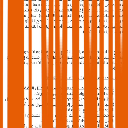
تحتوي ملفات تعريف الارتباط هذه على أي بيانات شخصية. يتم
حذف بعض ملفات تعريف الارتباط التي نستخدمها تلقائيًا عند
انتهاء جلستك، أي عند إغلاق المتصفح الخاص بك (يشار إليها
باسم ملفات تعريف الارتباط الخاصة بالجلسة). تظل ملفات
تعريف الارتباط الأخرى مخزنة على جهازك وتسمح لنا، أو لشركائنا
التجاريين، بالتعرف على متصفحك أثناء الزيارات اللاحقة (ملفات
تعريف الارتباط الدائمة).
يسمح لنا استخدامنا لمرافق التتبع بجمع معلومات حول
مستخدمينا من أجل توفير وصول أسهل وأكثر ملاءمة إلى مواقع
الخدمة الخاصة بنا، أو لتمكيننا من تقديم خدمات معينة على
الإطلاق.
نحن نستخدم مرافق التتبع للأغراض التالية:
لحفظ إعدادات المستخدم الخاصة بك مثل اللغة والعملة
أثناء استخدام مواقع الخدمة، وبين الزيارات.
لتخزين حالة تسجيل الدخول الخاصة بك كمستخدم مسجل
(اختياري)، حتى لا تضطر إلى تسجيل الدخول مرة أخرى عند
العودة إلى مواقع الخدمة لاحقًا.
للتخصيص الفني لزيارتك لخوادم معينة لضمان الانتقال
الآمن بين الصفحات واستعلامات البحث.
لمراقبة أداء أنظمتنا (لا يوجد تقييم للبيانات على أساس