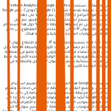
في تطبيقاتنا، نستخدم "Google Analytics" و"Firebase Analytics"
كخدمات تحليلية تقدمها شركة Google LLC. ("جوجل"). توفر Google
أدوات تطوير البرامج (SDKs)، والتي يتم تخزينها على جهاز
المستخدم وتسمح لنا بتحليل استخدامه للتطبيق. يتم نقل
المعلومات التي تم إنشاؤها بواسطة حزم SDK حول هذا الاستخدام،
بما في ذلك عنوان IP الحالي للمستخدم ولكن المقطوع، إلى خادم
Google في الولايات المتحدة الأمريكية وتخزينها هناك.
نظرًا لأننا قمنا بتنشيط إخفاء هوية IP، فسيتم اقتطاع عنوان IP
الخاص بك، إذا تم جمعه في الاتحاد الأوروبي، بواسطة Google داخل
إحدى الدول الأعضاء في الاتحاد الأوروبي أو دولة عضو في المنطقة
الاقتصادية الأوروبية قبل نقله إلى الولايات المتحدة الأمريكية. فقط
في ظروف استثنائية سيتم نقل عنوان IP الكامل واقتطاعه في
الولايات المتحدة الأمريكية.
ستستخدم Google هذه المعلومات نيابةً عنا لتقييم استخدام
التطبيق، وتجميع التقارير عن أنشطة مستخدمي خدماتنا، وتقديم
خدمات أخرى مرتبطة باستخدام الإنترنت. بالإضافة إلى ذلك، يجوز
لشركة Google أيضًا نقل هذه المعلومات إلى أطراف ثالثة إذا كان
ذلك مطلوبًا بموجب القانون أو عندما تقوم هذه الأطراف الثالثة
بمعالجة المعلومات نيابة عن Google. لن يتم دمج عنوان IP الذي