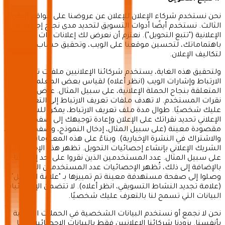
نحن نستخدم شركاء الإعلان للإعلان عن عروضنا على مواقع الطرف
الثالث. نستخدم أيضًا أدوات التسويق لتحديد مدى نجاح إجراءاتنا
الإعلانية ("تتبع التحويل"). نعتزم أن نعرض لك إعلانات ذات صلة
باهتماماتك، لتحسين موقعنا على الويب، وتحقيق حساب عادل
لتكاليف الإعلان.
ولتحقيق هذه الغاية، يستخدم شركائنا الإعلانيين ملفات تعريف
الارتباط وإشارات الويب (انظر أعلاه) لقياس بعض المعلمات
المتعلقة بنجاح الحملة الإعلانية، على سبيل المثال. عرض إعلان أو
نقرات المستخدم. لا تهدف ملفات تعريف الارتباط إلى التعرف
عليك شخصيًا. طوال مدة ملف تعريف الارتباط، يمكن للشريك
الإعلاني تحديد نقراتك على الإعلان وإعادة توجيهك إلى صفحة
مقصودة معينة (على سبيل المثال، إدخال النموذج، وصفحة التأكيد،
والاشتراك في النشرة الإخبارية). وبناءً على هذه المعلومات، يقوم
الشريك الإعلاني بإنشاء إحصائيات التحويل. تظهر هذه الإحصائيات
على سبيل المثال. عدد المستخدمين الذين نقروا على أحد إعلاناتنا.
بالإضافة إلى ذلك، تُظهر الإحصائيات عدد المستخدمين الذين
وصلوا إلى صفحة مستهدفة معينة تم تمييزها بـ "علامة التحويل"
(علامة تجديد النشاط التسويقي، انظر أعلاه). لا تتضمن الإحصائيات
البيانات التي تسمح لنا بالتعرف عليك شخصيًا.
نحن لا نجمع أو نستخدم البيانات الشخصية في الحملات الإعلانية
بأنفسنا. يزودنا شركائنا الإعلانيين فقط بالبيانات الإحصائية، مما