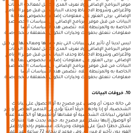
موفر البرنامج الإضافي، ولا نعرف المدى الكامل لمعالجة البيانات
والأغراض وشروط الاحتفاظ وحذف البيانات من قبل موفر البرنامج
الإضافي. يرجى العثور على معلومات إضافية بخصوص معالجة
البيانات من قبل موفر البرنامج الإضافي في سياسات الخصوصية
الخاصة به والمرتبطة أعلاه. تتضمن هذه السياسات أيضًا
معلومات تتعلق بحقوقك وخيارات التكوين المتعلقة بالخصوصية.
ليس لدينا أي تأثير على البيانات التي يتم جمعها ومعالجتها من قبل
موفر البرنامج الإضافي، ولا نعرف المدى الكامل لمعالجة البيانات
والأغراض وشروط الاحتفاظ وحذف البيانات من قبل موفر البرنامج
الإضافي. يرجى العثور على معلومات إضافية بخصوص معالجة
البيانات من قبل موفر البرنامج الإضافي في سياسات الخصوصية
الخاصة به والمرتبطة أعلاه. تتضمن هذه السياسات أيضًا
معلومات تتعلق بحقوقك وخيارات التكوين المتعلقة بالخصوصية.
10. خروقات البيانات
في حالة حدوث أي وصول غير مصرح به أو الحصول على بياناتك
الشخصية، أو إذا واجهنا خرقًا أمنيًا يؤدي إلى التدمير العرضي أو غير
القانوني لبياناتك الشخصية أو فقدانها أو تغييرها أو الكشف عنها
أو الوصول إليها بشكل غير مصرح به، حيثما يحدث هذا الانتهاك
يشكل خطرًا كبيرًا على حقوقك وحرياتك، فسنقوم بإخطارك على
الفور دون تأخير لا مبرر له، وفي موعد لا يتجاوز 72 ساعة بعد علمنا