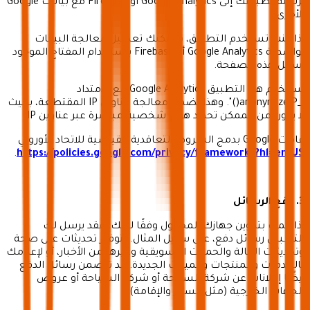
يرسله تطبيقك إلى Google Analytics أو Firebase مع بيانات Google
الأخرى.
إذا كنت تستخدم التطبيق، فيمكنك تعطيل معالجة البيانات
بواسطة Google Analytics أو Firebase باستخدام المفتاح الموجود
أسفل هذه الصفحة.
يستخدم هذا التطبيق Google Analytics مع الامتداد
"_anonymizeIP()". وهذا يضمن معالجة عناوين IP المقتطعة، بحيث
لا يكون من الممكن تحديد هوية شخصية مباشرة عبر عناوين IP.
قامت Google بدمج الشروط التعاقدية القياسية للاتحاد الأوروبي
.
https://policies.google.com/privacy/frameworks?hl=en-US
3. دفع الرسائل
إذا قمت بتكوين جهازك المحمول وفقًا لذلك، فقد يرسل لك
التطبيق رسائل دفع، على سبيل المثال. لتوفير تحديثات على صحة
وتحديثات الحالة والحملات التسويقية وغيرها من الأخبار، أو لإعلامك
بالخدمات والمنتجات والميزات الجديدة. قد تتضمن رسائل الدفع
أيضًا إعلانات عن شركة السياحة أو شركة السياحة أو عروض
الجهات الخارجية (مثل السفر والإقامة).