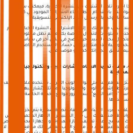
إذا اخترت تلقي الاشتراك في النشرة الإخبارية، فيمكنك سحب
موافقتك باستخدام رابط "إلغاء الاشتراك" الموجود في كل من
رسائلنا الإخبارية ورسائل البريد الإلكتروني التسويقية.
عند سحب موافقتك أو إلغاء الاشتراك في النشرة الإخبارية، نقوم
بحذف معلومات الاتصال الخاصة بك، ما لم تظل معلومات
الاتصال مخزنة لسبب آخر موضح في مكان آخر في سياسة
الخصوصية هذه، مثل جزء من حساب المستخدم الخاص بك أو
فيما يتعلق بحجوزاتك، كما هو موضح فوق.
4. ملفات تعريف الارتباط وإشارات الويب والتكنولوجيا
المشابهة
مثل معظم مشغلي مواقع الويب الآخرين، نستخدم ملفات تعريف
الارتباط وإشارات الويب والتكنولوجيا المماثلة (يُشار إليها إجمالاً
باسم "مرافق التتبع") عندما تزور مواقع الخدمة الخاصة بنا أو
تستخدمها.
ملفات تعريف الارتباط هي ملفات نصية صغيرة يتم تخزينها
بواسطة متصفحك على جهاز الكمبيوتر أو الجهاز المحمول الخاص
بك وتسمح بإعادة تعريف جهاز الكمبيوتر أو الجهاز المحمول الخاص
بك، ربما عبر العديد من مواقع الويب، بما في ذلك مواقع الخدمة. لا