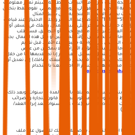
معالجة حجزك دون توفير البيانات المطلوبة. سيتم تمرير معلومات
بطاقة الائتمان على الفور إلى مزود الدفع المعني. نقوم فقط بتخزين
بيانات بطاقة الائتمان المقتطعة (على سبيل المثال
"511111******1111") لأغراض إعداد التقارير وتحليل الاحتيال. عند قيامك
بإجراء حجز لشخص آخر (على سبيل المثال، رفيقك في السفر، أو
سفر العمل) من خلال مواقع الخدمة أو التطبيق، فسنطلب
معلومات شخصية عن هؤلاء المرافقين أو مثل هذه الأعمال. يجب
عليك الحصول على موافقة جميع هؤلاء الأفراد قبل تقديم
معلوماتهم إلينا لأن هؤلاء الأفراد قد لا يتمكنون من عرض
معلوماتهم بشكل مستقل بأنفسهم إذا تم تقديمها لنا من خلال
حسابك. إلى الحد الذي قد يحتاج فيه رفيقك (رفاقك) إلى تعديل أو
حذف معلوماتهم، يمكنهم التواصل معنا باستخدام
contactus@seyaha.net
نقوم بتخزين البيانات المتعلقة بالحجز لمدة 10 سنوات، وبعد ذلك
نحتفظ بالمعلومات المطلوبة بموجب قانون التجارة والضرائب
لفترات الاحتفاظ القانونية (عادةً عشر سنوات بعد إبرام العقد/
الحجز).
ب) إذا اخترت التسجيل بالإضافة إلى ذلك للحصول على ملف