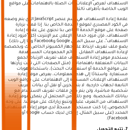
الاستهداف لعرض الإعلانات ذات الصلة بالاهتمامات على مواقع
الويب الخاصة بأطراف ثالثة.
علامة إعادة الاستهداف هي اسم عنصر JavaScript الذي يتم وضعه
في الكود المصدري لموقع الخدمة الخاص بنا. إذا قمت بزيارة
صفحة على موقع الخدمة الخاص بنا تحتوي على علامة إعادة
الاستهداف، فإن مزود خدمات الإعلان عبر الإنترنت (كل "مزود إعادة
الاستهداف"، على سبيل المثال Google وFacebook وما إلى ذلك)
يضع ملف تعريف ارتباط على جهاز الكمبيوتر الخاص بك ويخصصه
لإعادة الاستهداف المقابل. قوائم المجموعات المستهدفة.
يستخدم موفر إعادة الاستهداف ملف تعريف الارتباط لجمع
البيانات المتعلقة باهتماماتك (مثل الصفحات التي تمت زيارتها
على مواقع الخدمة أو استعلامات البحث)، باستخدام هويات
مستعارة. واستنادًا إلى هذه المعلومات، يعرض موفر إعادة
الاستهداف الإعلانات المستندة إلى الاهتمامات على مواقع الويب
التابعة لجهات خارجية. لا يتم تخزين أو نقل أي بيانات تعريف
شخصية مباشرة، ولن يتم دمج ملفات تعريف الاستخدام مع
بياناتك الشخصية. ومع ذلك، من المحتمل أن يتمكن موفر إعادة
الاستهداف من التعرف عليك وتتبع زياراتك على موقعنا، على وجه
الخصوص، إذا كنت مستخدمًا مسجلاً لدى موفر إعادة الاستهداف
المحدد (على سبيل المثال، إذا كان لديك حساب Google أو
Facebook).
7. تتبع التحويل