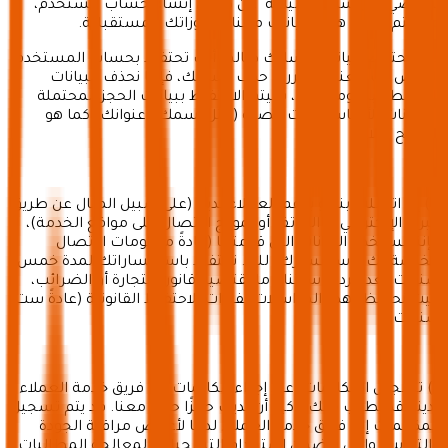
شخصي لدى شركة "سياحة" عن طريق إنشاء حساب مستخدم،
فسيتم تخزين هذه البيانات معنا لحجوزاتك المستقبلية.
نحن نحتفظ ببيانات حسابك طالما أنك تحتفظ بحساب المستخدم
الخاص بك معنا. إذا قررت حذف حسابك، فإننا نحذف البيانات
المرتبطة به. ومع ذلك، سيتم الاحتفاظ ببيانات الحجز المحتملة
والبيانات الأساسية ذات الصلة (مثل اسمك وعنوانك) كما هو
موضح أعلاه.
ج) إذا اتصلت بنا أو بدعم العملاء لدينا (على سبيل المثال عن طريق
البريد الإلكتروني أو الهاتف أو نموذج الاتصال على مواقع الخدمة)،
فإننا نستخدم البيانات التي قدمتها (عادةً معلومات الاتصال
الخاصة بك واستفسارك) للرد. نحتفظ باستفساراتك لمدة خمس
سنوات بعد الرد، باستثناء ما يقتضيه قانون التجارة أو الضرائب،
حيث نحتفظ بهذه المراسلات لفترات الاحتفاظ القانونية (عادةً ست
سنوات).
د) تسجيل المكالمات: عند إجراء مكالمات مع فريق خدمة العملاء
لدينا، قد يُطلب منك تأكيد أن لديك حجزًا حاليًا معنا. قد يتم تسجيل
المكالمات إلى فريق خدمة العملاء لدينا لأغراض مراقبة الجودة
والتدريب، والتي تتضمن استخدام التسجيلات لمعالجة المطالبات