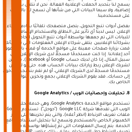
يسمح لنا بتحديد الحملات الإعلانية الفعالة. نحن لا نتلقى بيانات
إضافية، ولا سيما البيانات التي من شأنها أن تسمح لنا بالتعرف
على مستخدمينا.
بفضل أدوات تتبع التحويل، يتصل متصفحك تلقائيًا بخادم شركاء
الإعلان. ليس لدينا أي تأثير على النطاق والاستخدام الإضافي
للبيانات التي تم جمعها بواسطة أدوات تتبع التحويل الخاصة
بشركائنا الإعلانيين. يتلقى شركاء الإعلان المعلومات التي تفيد بأنك
قمت بزيارة صفحات معينة على مواقع الخدمة أو قمت بالنقر فوق
أحد إعلاناتنا. إذا كنت مستخدمًا مسجلاً لدى شريك الإعلان (على
سبيل المثال، إذا كان لديك حساب Google أو Facebook)، فيمكن
لشريك الإعلان ربط زياراتك ببيانات الحساب هذه. حتى لو لم تكن
مستخدمًا مسجلاً لدى الشريك الإعلاني، أو لم تقم بتسجيل الدخول
إلى حسابك، فقد يقوم الشريك الإعلاني بجمع وتخزين عنوان IP
الخاص بك.
8. تحليلات وإحصائيات الويب / Google Analytics
تستخدم مواقع الخدمة Google Analytics، وهي خدمة تحليلات
الويب التي تقدمها شركة Google LLC. ("جوجل"). تستخدم Google
ملفات تعريف الارتباط (انظر أعلاه)، والتي يتم تخزينها على جهاز
الكمبيوتر الخاص بالمستخدم وتسمح لنا بتحليل استخدام مواقع
الخدمة. يتم إرسال المعلومات التي تم إنشاؤها بواسطة ملف