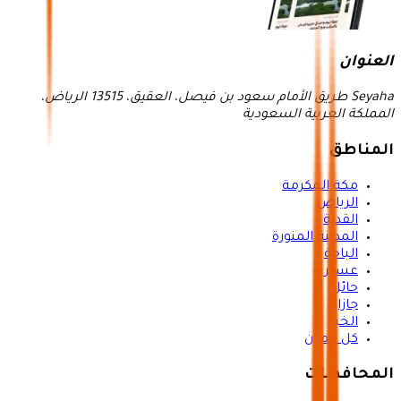
العنوان
Seyaha طريق الأمام سعود بن فيصل، العقيق، 13515 الرياض،
المملكة العربية السعودية
المناطق
مكة المكرمة
الرياض
القدية
المدينة المنورة
الباحة
عسير
حائل
جازان
الخبر
كل المدن
المحافظات