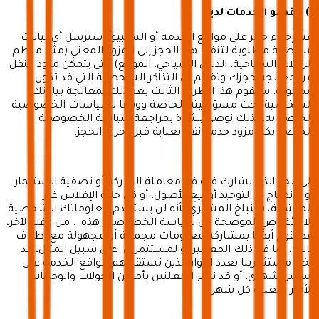
أ) مقدمو الخدمات لدين
ا
عند إجراء حجز على مواقع الخدمة أو التطبيق، سنرسل أي بيانات
شخصية مطلوبة لتنفيذ هذا الحجز إلى المزود المعني (مثل منظم
الرحلات السياحية، الدليل السياحي، الموقع) حتى يتمكن مزود النقل
من معالجة حجزك وتقديم أي التذاكر الشخصية التي قد تكون
مطلوبة. سيقوم هذا الطرف الثالث بعد ذلك بمعالجة بياناتك
الشخصية تحت مسؤوليته الخاصة ووفقًا لسياسات الخصوصية
الخاصة به. لذلك نوصي بشدة بمراجعة سياسة الخصوصية
الخاصة بكل مزود خدمة نقل بعناية قبل إجراء الحجز.
إلى الحد الذي نشارك فيه في معاملة الشركة أو تصفية الاستثمار
أو الاندماج أو التوحيد أو بيع الأصول، أو في حالة الإفلاس غير
المحتملة، سنبلغ المشتري بأنه لن يستخدم معلوماتك الشخصية
إلا للأغراض الموضحة في سياسة الخصوصية هذه. . من وقت لآخر،
قد نقوم أيضًا بمشاركة معلومات مجمعة أو مجهولة مع أطراف
ثالثة، بما في ذلك المعلنين والمستثمرين. على سبيل المثال، قد
نخبر مستثمرينا بعدد الزوار الذين تستقبلهم مواقع الخدمة على
أساس شهري، أو قد نخبر المعلنين بأماكن الجولات والوجهات
الأكثر شعبية كل شهر.