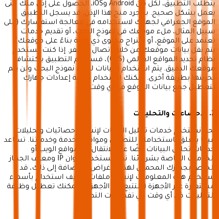
يتطلب التطبيق، لكل من Android وiOS، الحصول على إذن منك حتى
يعمل بشكل صحيح. بمجرد منح هذا الإذن، قد يسجل التطبيق
الموقع الجغرافي لجهازك لاستخدامه في معالجة استفسارك (على
سبيل المثال، ملء موقعك في نموذج البحث، أو تقديم خدمات
تعتمد على الموقع، أو اقتراح محتوى ذي صلة بناءً على موقعك).
يتم نقل بيانات موقعك من خلال اتصال مشفر. إذا كنت تستخدم
نظام تحديد المواقع العالمي (GPS)، فسيقوم التطبيق باكتشاف
موقعك الدقيق. يتم استخدام البيانات لملء نموذج البحث ولن يتم
تخزينها بطريقة أخرى. يمكنك استخدام قائمة إعدادات جهازك
لتعطيل جمع بيانات الموقع في أي وقت.
2. الإحصاءات والتحليلات
نحن نستخدم خدمات تحليل البيانات لإنشاء إحصائيات وتحليلات
فيما يتعلق باستخدامك للتطبيق ومواقع الخدمة وخدماتنا. تساعد
خدمات تحليل البيانات أيضًا عند الانتقال إلى مواقع الويب أو
الخدمات الخاصة بشركائنا. نحن نستخدم عنوان IP ومعرف الجهاز
الخاص بجهازك المحمول لهذه الأغراض. بالإضافة إلى ذلك، قد
نستخدم هذه المعلومات لإنشاء ملفات تعريف استخدام بأسماء
مستعارة عبر الأجهزة ("التتبع عبر الأجهزة"). يمكنك تعطيل وظيفة
التحليلات في أي وقت في تفضيلات التطبيق.