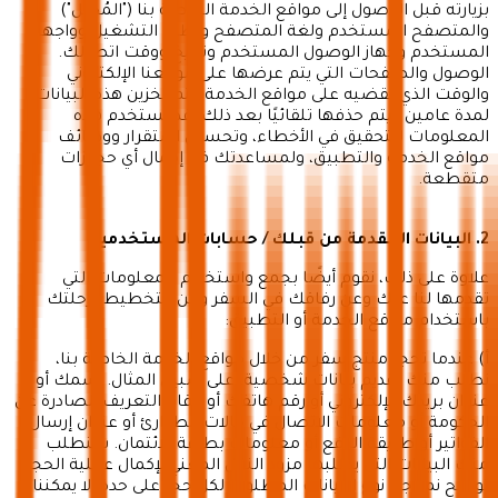
بزيارته قبل الوصول إلى مواقع الخدمة الخاصة بنا ("المُحيل")
والمتصفح المستخدم ولغة المتصفح ونظام التشغيل وواجهة
المستخدم وجهاز الوصول المستخدم وتاريخ ووقت اتصالك.
الوصول والصفحات التي يتم عرضها على موقعنا الإلكتروني
والوقت الذي تقضيه على مواقع الخدمة. يتم تخزين هذه البيانات
لمدة عامين ويتم حذفها تلقائيًا بعد ذلك. قد نستخدم هذه
المعلومات للتحقيق في الأخطاء، وتحسين استقرار ووظائف
مواقع الخدمة والتطبيق، ولمساعدتك في إكمال أي حجوزات
متقطعة.
2. البيانات المقدمة من قبلك / حسابات المستخدمين
علاوة على ذلك، نقوم أيضًا بجمع واستخدام المعلومات التي
تقدمها لنا عنك وعن رفاقك في السفر وعن التخطيط لرحلتك
باستخدام مواقع الخدمة أو التطبيق:
أ) عندما تحجز منتج سفر من خلال مواقع الخدمة الخاصة بنا،
نطلب منك تقديم بيانات شخصية، على سبيل المثال. اسمك أو
عنوان بريدك الإلكتروني أو رقم هاتفك أو أرقام التعريف الصادرة عن
الحكومة أو معلومات الاتصال في حالات الطوارئ أو عنوان إرسال
الفواتير أو طريقة الدفع أو معلومات بطاقة الائتمان. سنطلب
منك البيانات التي يطلبها مزود النقل المعني لإكمال عملية الحجز.
توضح نماذجنا نوع البيانات المطلوبة لكل حجز على حدة. لا يمكننا