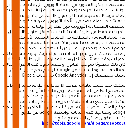
تعريف الارتباط حول الاستخدام، بما في ذلك عناوين IP الحالية
للمستخدم ولكن المبتورة في الاتحاد الأوروبي، إلى خادم Google في
الولايات المتحدة الأمريكية وتخزينها هناك. نظرًا لأننا قمنا بتنشيط
إخفاء هوية IP، فسيتم اقتطاع عنوان IP الخاص بك بواسطة
Google داخل دولة عضو في الاتحاد الأوروبي أو دولة عضو في
المنطقة الاقتصادية الأوروبية قبل نقله إلى الولايات المتحدة
الأمريكية. فقط في ظروف استثنائية سيتم نقل عنوان IP الكامل
من الاتحاد الأوروبي واقتطاعه في الولايات المتحدة الأمريكية.
ستستخدم Google هذه المعلومات نيابة عنا لتقييم استخدام
مواقع الخدمة، وتجميع التقارير عن أنشطة مستخدمي خدماتنا،
وتقديم خدمات أخرى مرتبطة باستخدام الإنترنت. بالإضافة إلى ذلك،
يجوز لشركة Google أيضًا نقل هذه المعلومات إلى أطراف ثالثة إذا
كان ذلك مطلوبًا بموجب القانون أو عندما تقوم هذه الأطراف الثالثة
بمعالجة المعلومات نيابة عن Google. لن يتم دمج عنوان IP الذي
يرسله متصفحك إلى Google Analytics مع بيانات Google الأخرى.
يمكنك منع تثبيت ملفات تعريف الارتباط عن طريق تغيير إعدادات
المتصفح الخاص بك. ومع ذلك، يرجى ملاحظة أن هذا قد يمنع
بعض ميزات خدماتنا من العمل بشكل صحيح. وبدلاً من ذلك،
يمكنك منع جمع بيانات ملفات تعريف الارتباط وبيانات استخدام
موقع الويب الخاص بك (بما في ذلك عنوان IP الخاص بك) بواسطة
Google ومعالجة هذه البيانات بواسطة Google عن طريق تنزيل
وتثبيت مكون إضافي للمتصفح متاح على:
.
http://tools.google.com/dlpage/gaoptout