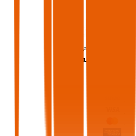
برعاية
ترخيص تنظيم رحلات رقم 73102191
طرق الدفع المقبولة