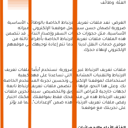
الفئة: وظائف
الغرض: تعد ملفات تعريف الارتباط الخاصة بالوظائف الأساسية
ضرورية لضمان حسن سير عمل موقعنا الإلكتروني وميزاته
الأساسية، مثل حجوزات خدمات السفر وإصدار التذاكر. قد تتضمن
هذه الملفات ملفات تعريف الارتباط الخاصة بأطراف ثالثة من
موفري خدمات النقل لدينا عندما تتم إعادة توجيهك إلى موقعهم
الإلكتروني لإنهاء حجزك.
ملفات تعريف الارتباط غير الضرورية: نستخدم أيضًا ملفات تعريف
الارتباط والتقنيات المشابهة التي تساعدنا على فهم كيفية
استخدامك لموقعنا الإلكتروني وتحسين تجربة المستخدم الخاصة
بك. وعلى هذا النحو، فإنها قد تتضمن ملفات تعريف ارتباط تابعة
لجهات خارجية لأغراض التسويق والتخصيص. سيتم تخزين ملفات
تعريف الارتباط هذه في متصفحك فقط بموافقتك. يمكنك اختيار
رفض ملفات تعريف الارتباط هذه ضمن "الإعدادات"، مما قد يؤثر
على تجربتك مع موقعنا.