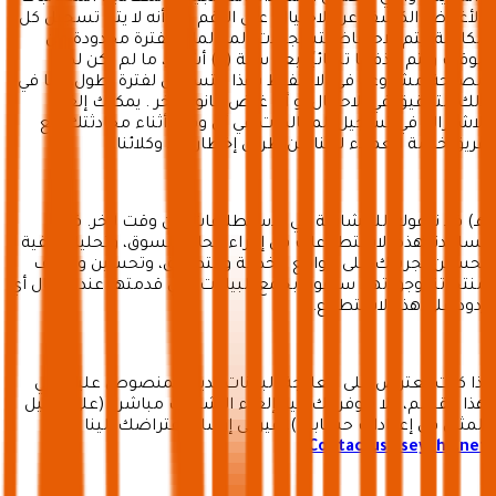
ولأغراض الكشف عن الاحتيال. على الرغم من أنه لا يتم تسجيل كل
مكالمة، يتم الاحتفاظ بتسجيلات المكالمات لفترة محدودة من
الوقت ويتم حذفها تلقائيًا بعد ستة (6) أشهر، ما لم تكن لدينا
مصلحة مشروعة في الاحتفاظ بهذا التسجيل لفترة أطول، بما في
ذلك التحقيق في الاحتيال أو أي غرض قانوني آخر . يمكنك إلغاء
الاشتراك في تسجيل المكالمات في أي وقت أثناء محادثتك مع
فريق خدمة العملاء لدينا عن طريق إخطار أحد وكلائنا.
هـ) قد ندعوك للمشاركة في الاستطلاعات من وقت لآخر. قد
تساعدنا هذه الاستطلاعات في إجراء أبحاث السوق، وتحليل كيفية
تحسين تجربتك على مواقع الخدمة والتطبيق، وتحسين وظائف
منتجاتنا وجودتها. سنقوم بجمع البيانات التي قدمتها عند إرسال أي
ردود على هذا الاستطلاع.
إذا كنت تعترض على معالجة البيانات لدينا المنصوص عليها في
هذا القسم، ولا تتوفر لك آلية إلغاء الاشتراك مباشرة (على سبيل
المثال في إعدادات حسابك)، فيرجى إرسال اعتراضك إلينا على
.
Contactus@seyaha.net