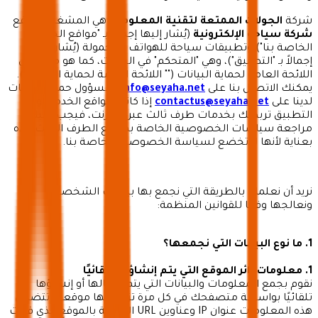
شركة
الجولات الممتعة لتقنية المعلومات
هي المشغل لمواقع
شركة سياحة الإلكترونية
(يُشار إليها إجمالاً بـ "مواقع الخدمة"
الخاصة بنا") وتطبيقات سياحة للهواتف المحمولة (يُشار إليها
إجمالاً بـ "التطبيق")، وهي "المتحكم" في البيانات، كما هو محدد في
اللائحة العامة لحماية البيانات ("" اللائحة العامة لحماية البيانات").
يمكنك الاتصال بنا على
info@seyaha.net
ومسؤول حماية البيانات
لدينا على
contactus@seyaha.net
إذا كانت مواقع الخدمة أو
التطبيق تربطك بخدمات طرف ثالث عبر الإنترنت، فيجب عليك
مراجعة سياسات الخصوصية الخاصة بمواقع الطرف الثالث هذه
بعناية لأنها لا تخضع لسياسة الخصوصية الخاصة بنا.
نريد أن نعلمك بالطريقة التي نجمع بها بياناتك الشخصية
ونعالجها وفقًا للقوانين المنظمة:
1. ما نوع البيانات التي نجمعها؟
1. معلومات زائر الموقع التي يتم إنشاؤها تلقائيًا
نقوم بجمع المعلومات والبيانات التي يتم إرسالها أو إنشاؤها
تلقائيًا بواسطة متصفحك في كل مرة تزور فيها موقعنا. تتضمن
هذه المعلومات عنوان IP وعناوين URL الخاصة بالموقع الذي قمت