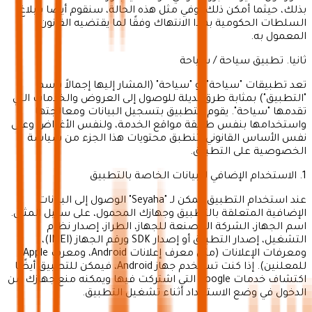
بذلك، حيثما أمكن ذلك. وفي مثل هذه الحالة، سنقوم أيضًا بإبلاغ
السلطات الحكومية بهذا الانتهاك وفقًا لما يقتضيه القانون
المعمول به.
ثانيا. تطبيق سياحة / سياحة
تعد تطبيقات "سياحة" أو "سياحة" (المشار إليها إجمالاً باسم
"التطبيق") بمثابة طرق بديلة للوصول إلى العروض والخدمات التي
تقدمها "سياحة". يقوم التطبيق بتسجيل البيانات ومعالجتها
واستخدامها بنفس طريقة مواقع الخدمة، ولنفس الأغراض وعلى
نفس الأساس القانوني. تنطبق محتويات هذا الجزء من سياسة
الخصوصية على التطبيق.
1. الاستخدام الإضافي للبيانات الخاصة بالتطبيق
عند استخدام التطبيق، يمكن لـ "Seyaha" الوصول إلى البيانات
الإضافية المتعلقة بالتطبيق وجهازك المحمول، على سبيل المثال.
اسم الجهاز، الشركة المصنعة للجهاز، الطراز، إصدار نظام
التشغيل، إصدار التطبيق أو إصدار SDK ورقم الجهاز (IMEI)،
ومعرفات الإعلانات (مثل معرف إعلانات Android، ومعرف Apple
للمعلنين). إذا كنت تستخدم جهاز Android، فيمكن للتطبيق أيضًا
اكتشاف خدمات Google التي اشتركت فيها ويمكنه منع جهازك من
الدخول في وضع الاستعداد أثناء تشغيل التطبيق.