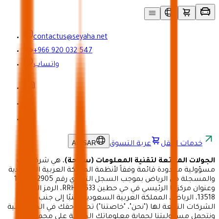
contactus@seyaha.net
+966 920 032 547
واتساب
AR
/
SAR
خدمات النقل
عربة التسوق
الجولات الممتعة لتقنية المعلومات (سياحة)
، هي شركة ذات
مسؤولية محدودة قائمة وفقاً لأنظمة المملكة العربية السعودية
والمسجلة في الرياض بموجب السجل التجاري رقم 1009182905
وعنوان مركزها الرئيسي في حي حطين RRHC2533، الرمز البريدي
13518، الرياض، المملكة العربية السعودية، جنبًا إلى جنب مع
الشركات التابعة لها ("نحن"، "خاصتنا") تحترم حقك في الخصوصية
ونتحمل مسؤوليتنا لحماية معلوماتك الخاصة على محمل الجد.