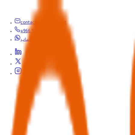
contactus@seyaha.net
+966 920 032 547
واتساب